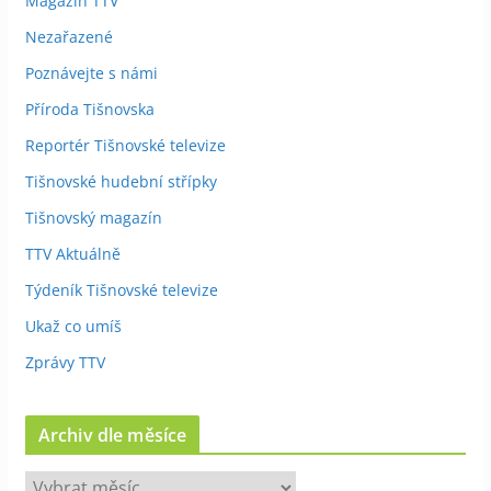
Magazín TTV
Nezařazené
Poznávejte s námi
Příroda Tišnovska
Reportér Tišnovské televize
Tišnovské hudební střípky
Tišnovský magazín
TTV Aktuálně
Týdeník Tišnovské televize
Ukaž co umíš
Zprávy TTV
Archiv dle měsíce
A