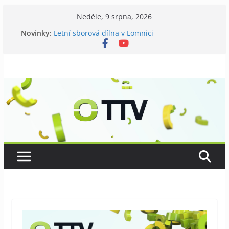
Přeskočit
Neděle, 9 srpna, 2026
na
Novinky:
Letní sborová dílna v Lomnici
obsah
Chovatelé si připomněli 120 let své existence
Níhovský triatlon už podvanácté
Badatelská vycházka se zkoumáním přírody
Galerii vládne Ticho Petra Nikla