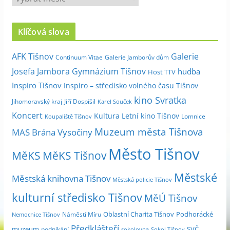
r
c
Klíčová slova
h
i
Galerie
AFK Tišnov
Continuum Vitae
Galerie Jamborův dům
v
Josefa Jambora
Gymnázium Tišnov
hudba
Host TTV
d
Inspiro Tišnov
Inspiro – středisko volného času Tišnov
l
kino Svratka
e
Jihomoravský kraj
Jiří Dospíšil
Karel Souček
m
Koncert
Kultura
Letní kino Tišnov
Lomnice
Koupaliště Tišnov
ě
Muzeum města Tišnova
MAS Brána Vysočiny
s
Město Tišnov
í
MěKS
MěKS Tišnov
c
Městské
e
Městská knihovna Tišnov
Městská policie Tišnov
kulturní středisko Tišnov
MěÚ Tišnov
Oblastní Charita Tišnov
Podhorácké
Náměstí Míru
Nemocnice Tišnov
Předklášteří
muzeum
SVČ
podnikání
sokolovna
Sokol Tišnov