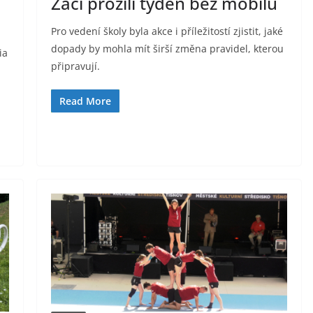
l
Žáci prožili týden bez mobilů
Pro vedení školy byla akce i příležitostí zjistit, jaké
dopady by mohla mít širší změna pravidel, kterou
ia
připravují.
Read More