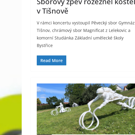
Sborový zpěv rozezněl koste
v Tišnově
V rámci koncertu vystoupil Pěvecký sbor Gymnáz
Tišnov, chrámový sbor Magnificat z Lelekovic a
komorní Studánka Základní umělecké školy
Bystřice
Read More