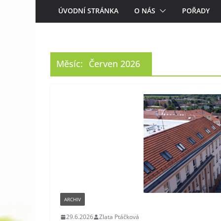
ÚVODNÍ STRÁNKA
O NÁS
POŘADY
Měsíc:
Červen 2026
ARCHIV
29.6.2026
Zlata Ptáčková