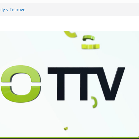
ily v Tišnově
vali utramaratonci
rál v Tišnově
 pro seniory
šteří má nový zvon