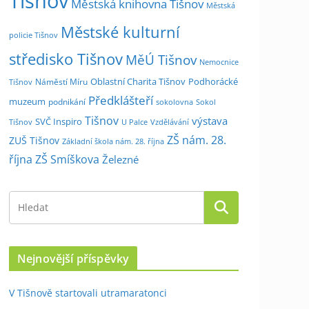
Tišnov
Městská knihovna Tišnov
Městská
Městské kulturní
policie Tišnov
středisko Tišnov
MěÚ Tišnov
Nemocnice
Oblastní Charita Tišnov
Podhorácké
Náměstí Míru
Tišnov
Předklášteří
muzeum
podnikání
sokolovna
Sokol
Tišnov
výstava
SVČ Inspiro
Tišnov
U Palce
Vzdělávání
ZŠ nám. 28.
ZUŠ Tišnov
Základní škola nám. 28. října
října
ZŠ Smíškova
Železné
Nejnovější příspěvky
V Tišnově startovali utramaratonci