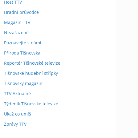
Host TTV
Hradní průvodce
Magazín TTV
Nezařazené
Poznávejte s námi
Příroda Tišnovska
Reportér Tišnovské televize
Tišnovské hudební střípky
Tišnovský magazín
TTV Aktuálně
Týdeník Tišnovské televize
Ukaž co umíš
Zprávy TTV