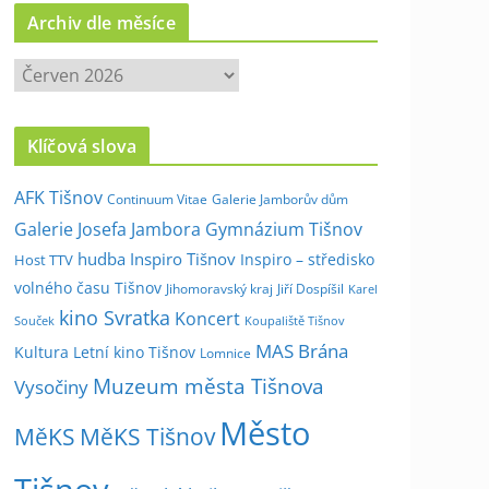
Archiv dle měsíce
A
r
c
Klíčová slova
h
i
AFK Tišnov
Continuum Vitae
Galerie Jamborův dům
v
Galerie Josefa Jambora
Gymnázium Tišnov
d
hudba
Inspiro Tišnov
Inspiro – středisko
Host TTV
l
volného času Tišnov
e
Jihomoravský kraj
Jiří Dospíšil
Karel
kino Svratka
m
Koncert
Souček
Koupaliště Tišnov
ě
MAS Brána
Kultura
Letní kino Tišnov
Lomnice
s
Muzeum města Tišnova
Vysočiny
í
Město
c
MěKS
MěKS Tišnov
e