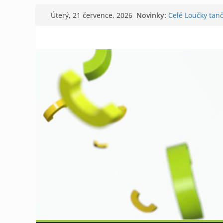
Přeskočit
Novinky:
Celé Loučky tanč
Úterý, 21 července, 2026
na
V Tišnově starto
David Koller zah
obsah
Příměstský tábor
Kostel v Předklá