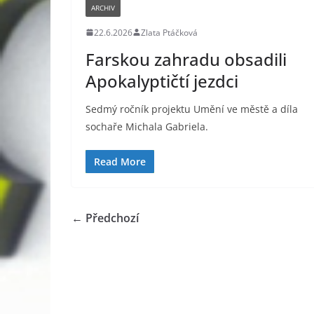
ARCHIV
22.6.2026
Zlata Ptáčková
Farskou zahradu obsadili
Apokalyptičtí jezdci
Sedmý ročník projektu Umění ve městě a díla
sochaře Michala Gabriela.
Read More
← Předchozí