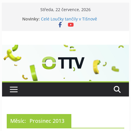
Přeskočit
Středa, 22 července, 2026
na
Novinky:
Celé Loučky tančily v Tišnově
obsah
V Tišnově startovali utramaratonci
David Koller zahrál v Tišnově
Příměstský tábor pro seniory
Kostel v Předklášteří má nový zvon
Měsíc:
Prosinec 2013