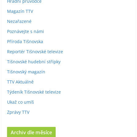
Hradní průvodce
Magazín TTV
Nezařazené
Poznávejte s námi
Příroda Tišnovska
Reportér Tišnovské televize
Tišnovské hudební střípky
Tišnovský magazín
TTV Aktuálně
Týdeník Tišnovské televize
Ukaž co umíš
Zprávy TTV
Archiv dle měsíce