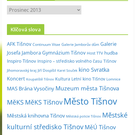
A
r
c
Klíčová slova
h
i
Galerie
AFK Tišnov
Continuum Vitae
Galerie Jamborův dům
v
Josefa Jambora
Gymnázium Tišnov
hudba
Host TTV
d
Inspiro Tišnov
Inspiro – středisko volného času Tišnov
l
kino Svratka
e
Jihomoravský kraj
Jiří Dospíšil
Karel Souček
m
Koncert
Kultura
Letní kino Tišnov
Lomnice
Koupaliště Tišnov
ě
Muzeum města Tišnova
MAS Brána Vysočiny
s
Město Tišnov
í
MěKS
MěKS Tišnov
c
Městské
e
Městská knihovna Tišnov
Městská policie Tišnov
kulturní středisko Tišnov
MěÚ Tišnov