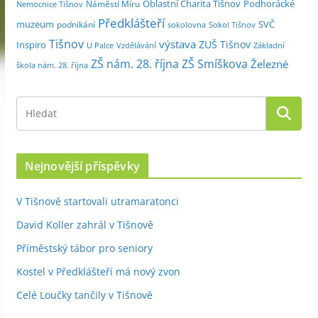
Oblastní Charita Tišnov
Podhorácké
Náměstí Míru
Nemocnice Tišnov
Předklášteří
muzeum
SVČ
podnikání
sokolovna
Sokol Tišnov
Tišnov
výstava
ZUŠ Tišnov
Inspiro
Základní
U Palce
Vzdělávání
ZŠ nám. 28. října
ZŠ Smíškova
Železné
škola nám. 28. října
Nejnovější příspěvky
V Tišnově startovali utramaratonci
David Koller zahrál v Tišnově
Příměstský tábor pro seniory
Kostel v Předklášteří má nový zvon
Celé Loučky tančily v Tišnově