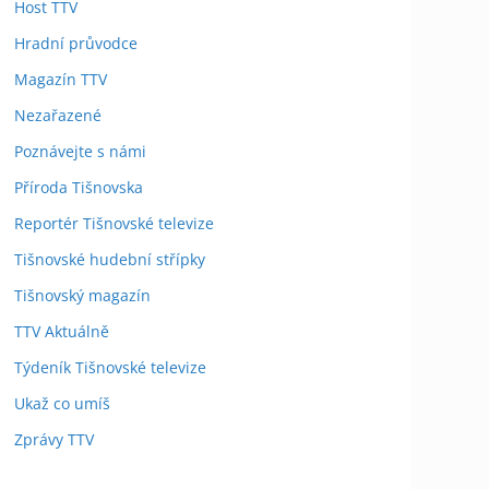
Host TTV
Hradní průvodce
Magazín TTV
Nezařazené
Poznávejte s námi
Příroda Tišnovska
Reportér Tišnovské televize
Tišnovské hudební střípky
Tišnovský magazín
TTV Aktuálně
Týdeník Tišnovské televize
Ukaž co umíš
Zprávy TTV