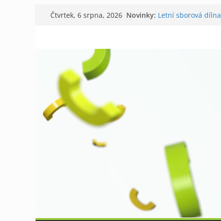
Přeskočit
Novinky:
Letní sborová dílna
Čtvrtek, 6 srpna, 2026
na
Chovatelé si připom
Níhovský triatlon 
obsah
Badatelská vycház
Galerii vládne Tich