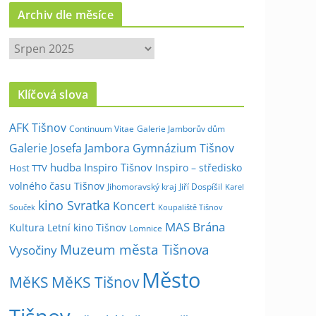
Archiv dle měsíce
A
r
c
Klíčová slova
h
i
AFK Tišnov
Continuum Vitae
Galerie Jamborův dům
v
Galerie Josefa Jambora
Gymnázium Tišnov
d
hudba
Inspiro Tišnov
Inspiro – středisko
Host TTV
l
volného času Tišnov
e
Jihomoravský kraj
Jiří Dospíšil
Karel
kino Svratka
m
Koncert
Souček
Koupaliště Tišnov
ě
MAS Brána
Kultura
Letní kino Tišnov
Lomnice
s
Muzeum města Tišnova
Vysočiny
í
Město
c
MěKS
MěKS Tišnov
e