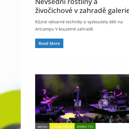
Nevšední rostliny a
živočichové v zahradě galeri
Různé výtvarné techniky si vyzkoušely děti na
Artcampu V kouzelné zahradě.
Read More
ARCHIV
TTV AKTUÁLNĚ
ZPRÁVY TTV