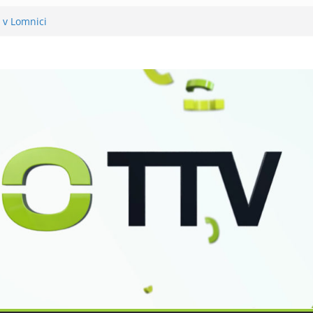
 v Lomnici
něli 120 let své existence
už podvanácté
ka se zkoumáním přírody
o Petra Nikla