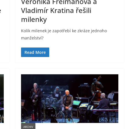
Veronika Freimanová a
e
Vladimír Kratina řešili
milenky
Kolik milenek je zapotřebí ke zkráze jednoho
manželství?
Read More
ARCHIV