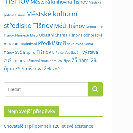
Tišnov
Městská knihovna Tišnov
Městská
Městské kulturní
policie Tišnov
středisko Tišnov
MěÚ Tišnov
Nemocnice
Oblastní Charita Tišnov
Podhorácké
Náměstí Míru
Tišnov
Předklášteří
muzeum
podnikání
sokolovna
Sokol
Tišnov
výstava
SVČ Inspiro
Tišnov
U Palce
Vzdělávání
ZŠ nám. 28.
ZUŠ Tišnov
Základní škola nám. 28. října
října
ZŠ Smíškova
Železné
Nejnovější příspěvky
Chovatelé si připomněli 120 let své existence