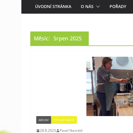
ÚVODNÍ STRÁNKA
O NÁS
POŘADY
Měsíc:
Srpen 2025
ARCHIV
TTV AKTUÁLNĚ
28.8.2025
Pavel Navrátil