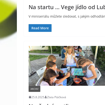
Na startu … Vege jídlo od Lu
V miniseriálu můžete sledovat, s jakým odhodlán
Read More
ARCHIV
25.8.2025
Zlata Ptáčková