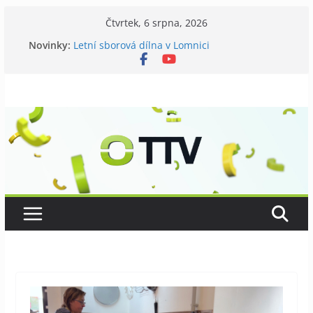
Přeskočit
Čtvrtek, 6 srpna, 2026
Galerii vládne Ticho Petra Nikla
na
Novinky:
Letní sborová dílna v Lomnici
obsah
Chovatelé si připomněli 120 let své existence
Níhovský triatlon už podvanácté
Badatelská vycházka se zkoumáním přírody