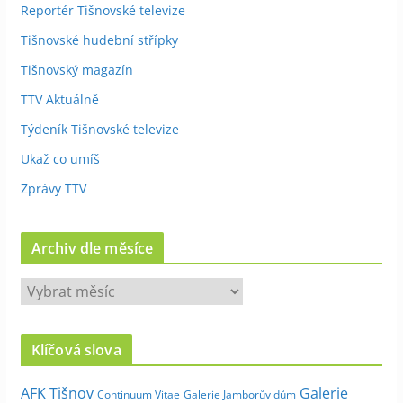
Reportér Tišnovské televize
Tišnovské hudební střípky
Tišnovský magazín
TTV Aktuálně
Týdeník Tišnovské televize
Ukaž co umíš
Zprávy TTV
Archiv dle měsíce
A
r
c
Klíčová slova
h
i
Galerie
AFK Tišnov
Continuum Vitae
Galerie Jamborův dům
v