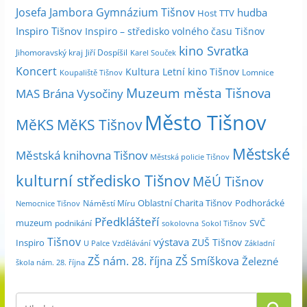
Josefa Jambora
Gymnázium Tišnov
hudba
Host TTV
d
Inspiro Tišnov
Inspiro – středisko volného času Tišnov
l
kino Svratka
e
Jihomoravský kraj
Jiří Dospíšil
Karel Souček
m
Koncert
Kultura
Letní kino Tišnov
Lomnice
Koupaliště Tišnov
ě
Muzeum města Tišnova
MAS Brána Vysočiny
s
Město Tišnov
í
MěKS
MěKS Tišnov
c
Městské
e
Městská knihovna Tišnov
Městská policie Tišnov
kulturní středisko Tišnov
MěÚ Tišnov
Oblastní Charita Tišnov
Podhorácké
Náměstí Míru
Nemocnice Tišnov
Předklášteří
muzeum
SVČ
podnikání
sokolovna
Sokol Tišnov
Tišnov
výstava
ZUŠ Tišnov
Inspiro
Základní
U Palce
Vzdělávání
ZŠ nám. 28. října
ZŠ Smíškova
Železné
škola nám. 28. října