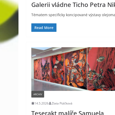
Galerii vládne Ticho Petra Ni
Tématem specificky koncipované výstavy olejomale
Read More
ARCHIV
14.5.2026
Zlata Ptáčková
Teserakt malíře Samuela