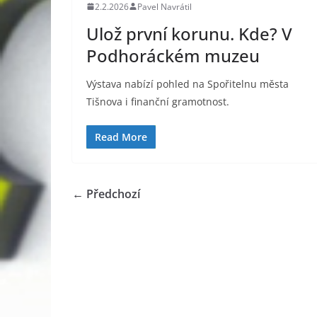
2.2.2026
Pavel Navrátil
Ulož první korunu. Kde? V
Podhoráckém muzeu
Výstava nabízí pohled na Spořitelnu města
Tišnova i finanční gramotnost.
Read More
← Předchozí