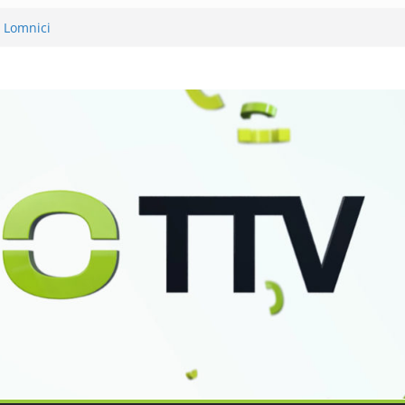
v Lomnici
ěli 120 let své existence
 podvanácté
 se zkoumáním přírody
Petra Nikla