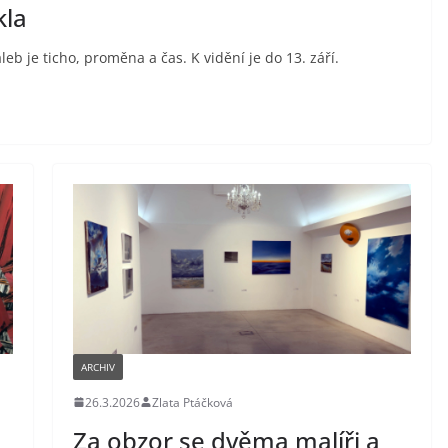
kla
b je ticho, proměna a čas. K vidění je do 13. září.
ARCHIV
26.3.2026
Zlata Ptáčková
Za obzor se dvěma malíři a