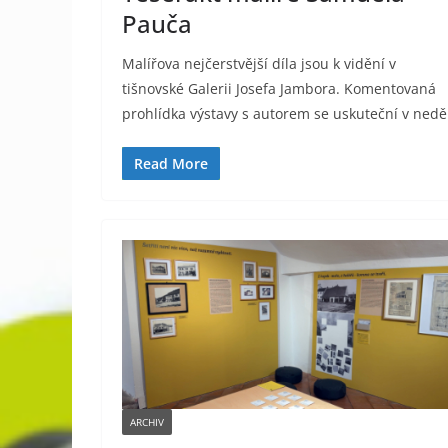
Pauča
Malířova nejčerstvější díla jsou k vidění v
tišnovské Galerii Josefa Jambora. Komentovaná
prohlídka výstavy s autorem se uskuteční v nedě
Read More
ARCHIV