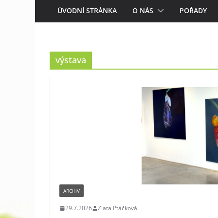
ÚVODNÍ STRÁNKA
O NÁS
POŘADY
výstava
ARCHIV
29.7.2026
Zlata Ptáčková