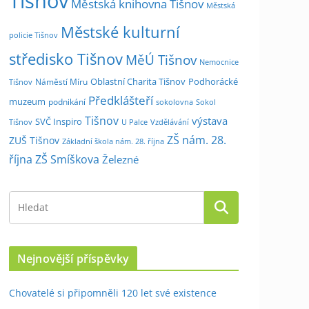
Tišnov
Městská knihovna Tišnov
Městská
Městské kulturní
policie Tišnov
středisko Tišnov
MěÚ Tišnov
Nemocnice
Oblastní Charita Tišnov
Podhorácké
Náměstí Míru
Tišnov
Předklášteří
muzeum
podnikání
sokolovna
Sokol
Tišnov
výstava
SVČ Inspiro
Tišnov
U Palce
Vzdělávání
ZŠ nám. 28.
ZUŠ Tišnov
Základní škola nám. 28. října
října
ZŠ Smíškova
Železné
Nejnovější příspěvky
Chovatelé si připomněli 120 let své existence