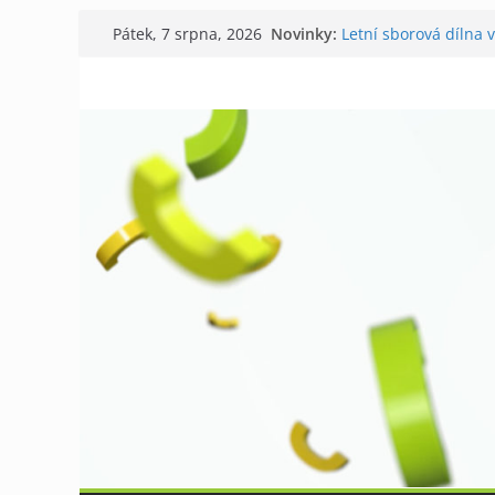
Přeskočit
Novinky:
Letní sborová dílna 
Pátek, 7 srpna, 2026
na
Chovatelé si připomn
Níhovský triatlon už
obsah
Badatelská vycházka
Galerii vládne Ticho 