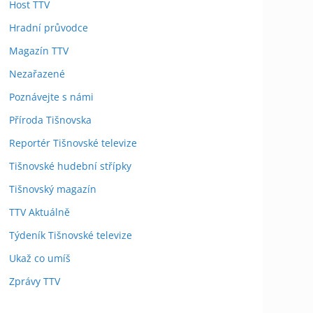
Host TTV
Hradní průvodce
Magazín TTV
Nezařazené
Poznávejte s námi
Příroda Tišnovska
Reportér Tišnovské televize
Tišnovské hudební střípky
Tišnovský magazín
TTV Aktuálně
Týdeník Tišnovské televize
Ukaž co umíš
Zprávy TTV