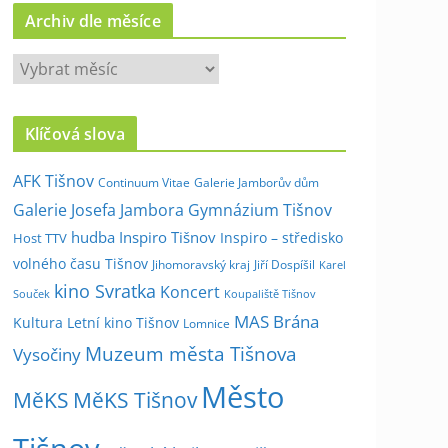
Archiv dle měsíce
A
r
c
Klíčová slova
h
i
AFK Tišnov
Continuum Vitae
Galerie Jamborův dům
v
Galerie Josefa Jambora
Gymnázium Tišnov
d
hudba
Inspiro Tišnov
Inspiro – středisko
Host TTV
l
volného času Tišnov
e
Jihomoravský kraj
Jiří Dospíšil
Karel
kino Svratka
m
Koncert
Souček
Koupaliště Tišnov
ě
MAS Brána
Kultura
Letní kino Tišnov
Lomnice
s
Muzeum města Tišnova
Vysočiny
í
Město
c
MěKS
MěKS Tišnov
e