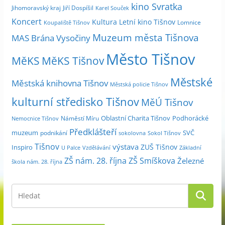
kino Svratka
e
Jihomoravský kraj
Jiří Dospíšil
Karel Souček
m
Koncert
Kultura
Letní kino Tišnov
Lomnice
Koupaliště Tišnov
ě
Muzeum města Tišnova
MAS Brána Vysočiny
s
Město Tišnov
í
MěKS
MěKS Tišnov
c
Městské
e
Městská knihovna Tišnov
Městská policie Tišnov
kulturní středisko Tišnov
MěÚ Tišnov
Oblastní Charita Tišnov
Podhorácké
Náměstí Míru
Nemocnice Tišnov
Předklášteří
muzeum
SVČ
podnikání
sokolovna
Sokol Tišnov
Tišnov
výstava
ZUŠ Tišnov
Inspiro
Základní
U Palce
Vzdělávání
ZŠ nám. 28. října
ZŠ Smíškova
Železné
škola nám. 28. října