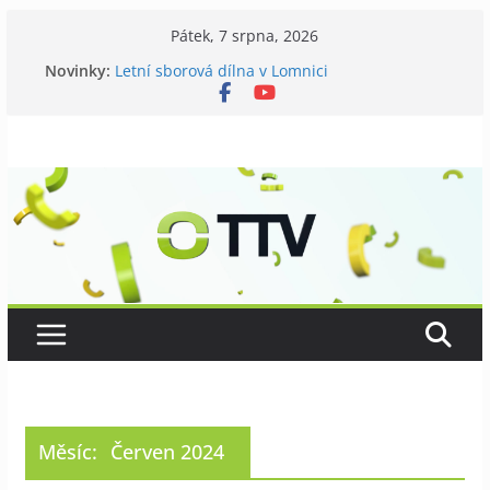
Přeskočit
Pátek, 7 srpna, 2026
na
Novinky:
Letní sborová dílna v Lomnici
obsah
Chovatelé si připomněli 120 let své existence
Níhovský triatlon už podvanácté
Badatelská vycházka se zkoumáním přírody
Galerii vládne Ticho Petra Nikla
Měsíc:
Červen 2024