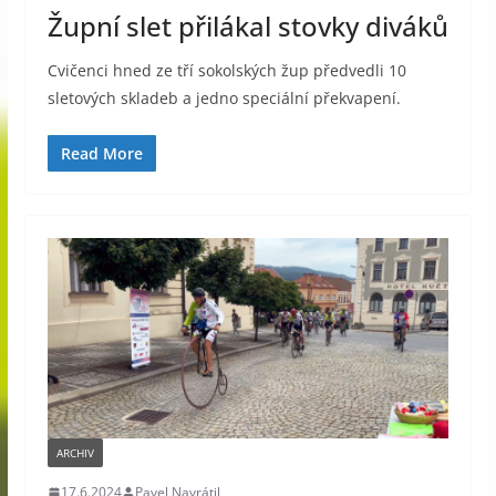
Župní slet přilákal stovky diváků
Cvičenci hned ze tří sokolských žup předvedli 10
sletových skladeb a jedno speciální překvapení.
Read More
ARCHIV
17.6.2024
Pavel Navrátil