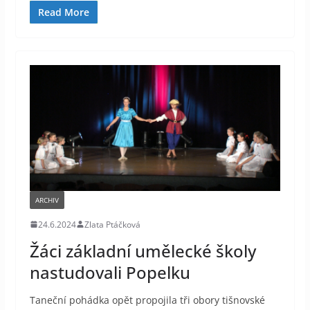
Read More
ARCHIV
24.6.2024
Zlata Ptáčková
Žáci základní umělecké školy
nastudovali Popelku
Taneční pohádka opět propojila tři obory tišnovské