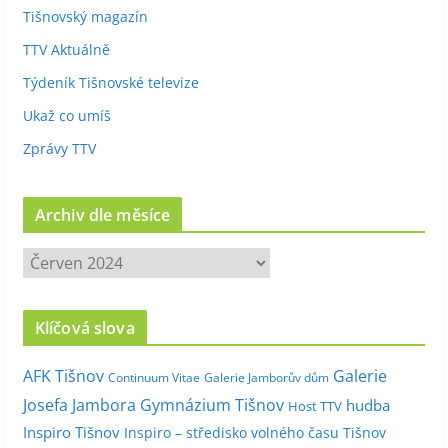
Tišnovský magazín
TTV Aktuálně
Týdeník Tišnovské televize
Ukaž co umíš
Zprávy TTV
Archiv dle měsíce
A
r
c
Klíčová slova
h
i
Galerie
AFK Tišnov
Continuum Vitae
Galerie Jamborův dům
v
Josefa Jambora
Gymnázium Tišnov
hudba
Host TTV
d
Inspiro Tišnov
Inspiro – středisko volného času Tišnov
l