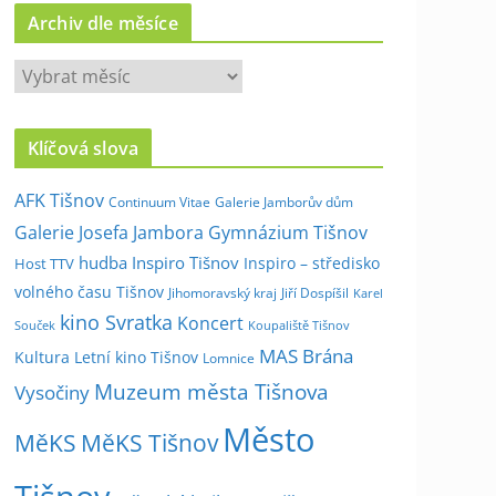
Archiv dle měsíce
A
r
c
Klíčová slova
h
i
AFK Tišnov
Continuum Vitae
Galerie Jamborův dům
v
Galerie Josefa Jambora
Gymnázium Tišnov
d
hudba
Inspiro Tišnov
Inspiro – středisko
Host TTV
l
volného času Tišnov
e
Jihomoravský kraj
Jiří Dospíšil
Karel
kino Svratka
m
Koncert
Souček
Koupaliště Tišnov
ě
MAS Brána
Kultura
Letní kino Tišnov
Lomnice
s
Muzeum města Tišnova
Vysočiny
í
Město
c
MěKS
MěKS Tišnov
e