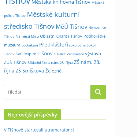
Tišnov
Městská knihovna Tišnov
Městská
Městské kulturní
policie Tišnov
středisko Tišnov
MěÚ Tišnov
Nemocnice
Oblastní Charita Tišnov
Podhorácké
Náměstí Míru
Tišnov
Předklášteří
muzeum
podnikání
sokolovna
Sokol
Tišnov
výstava
SVČ Inspiro
Tišnov
U Palce
Vzdělávání
ZŠ nám. 28.
ZUŠ Tišnov
Základní škola nám. 28. října
října
ZŠ Smíškova
Železné
Nejnovější příspěvky
V Tišnově startovali utramaratonci