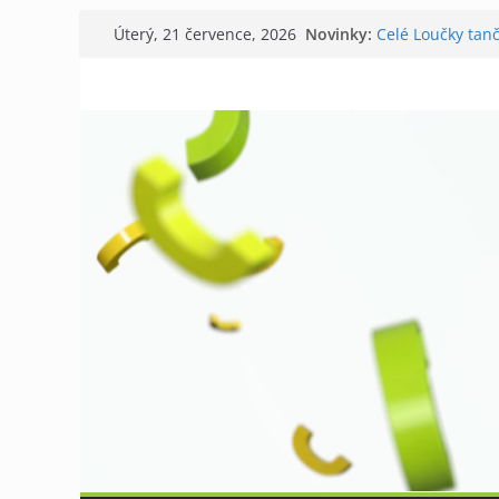
Přeskočit
Novinky:
Celé Loučky tanč
Úterý, 21 července, 2026
na
V Tišnově starto
David Koller zah
obsah
Příměstský tábor
Kostel v Předklá