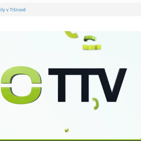
ily v Tišnově
vali utramaratonci
rál v Tišnově
 pro seniory
šteří má nový zvon