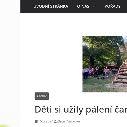
ÚVODNÍ STRÁNKA
O NÁS
POŘADY
ARCHIV
Děti si užily pálení č
15.5.2024
Zlata Ptáčková