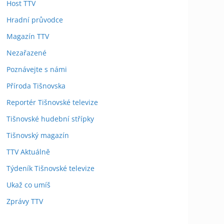
Host TTV
Hradní průvodce
Magazín TTV
Nezařazené
Poznávejte s námi
Příroda Tišnovska
Reportér Tišnovské televize
Tišnovské hudební střípky
Tišnovský magazín
TTV Aktuálně
Týdeník Tišnovské televize
Ukaž co umíš
Zprávy TTV