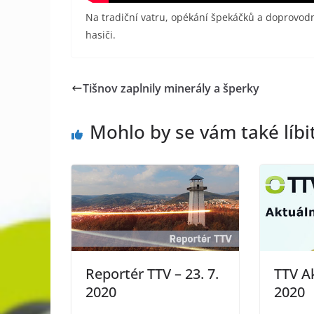
Na tradiční vatru, opékání špekáčků a doprovodn
hasiči.
Tišnov zaplnily minerály a šperky
Mohlo by se vám také líbi
Reportér TTV – 23. 7.
TTV Ak
2020
2020