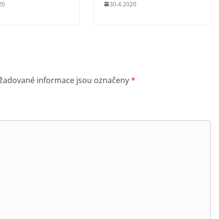
20
30.4.2020
žadované informace jsou označeny
*