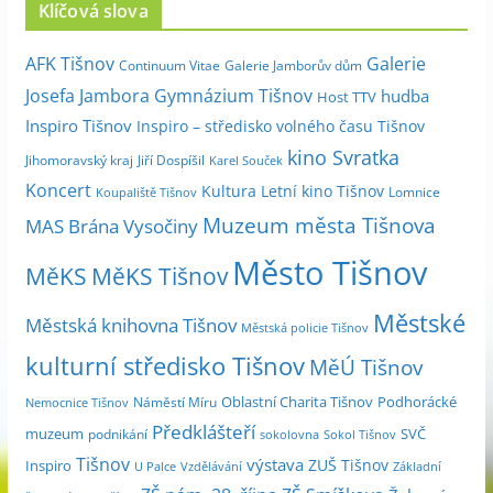
Klíčová slova
h
i
Galerie
AFK Tišnov
Continuum Vitae
Galerie Jamborův dům
v
Josefa Jambora
Gymnázium Tišnov
hudba
Host TTV
d
Inspiro Tišnov
Inspiro – středisko volného času Tišnov
l
kino Svratka
e
Jihomoravský kraj
Jiří Dospíšil
Karel Souček
m
Koncert
Kultura
Letní kino Tišnov
Lomnice
Koupaliště Tišnov
ě
Muzeum města Tišnova
MAS Brána Vysočiny
s
Město Tišnov
í
MěKS
MěKS Tišnov
c
Městské
e
Městská knihovna Tišnov
Městská policie Tišnov
kulturní středisko Tišnov
MěÚ Tišnov
Oblastní Charita Tišnov
Podhorácké
Náměstí Míru
Nemocnice Tišnov
Předklášteří
muzeum
SVČ
podnikání
sokolovna
Sokol Tišnov
Tišnov
výstava
ZUŠ Tišnov
Inspiro
Základní
U Palce
Vzdělávání