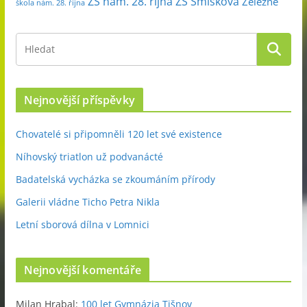
ZŠ nám. 28. října
ZŠ Smíškova
Železné
škola nám. 28. října
Nejnovější příspěvky
Chovatelé si připomněli 120 let své existence
Níhovský triatlon už podvanácté
Badatelská vycházka se zkoumáním přírody
Galerii vládne Ticho Petra Nikla
Letní sborová dílna v Lomnici
Nejnovější komentáře
Milan Hrabal
:
100 let Gymnázia Tišnov