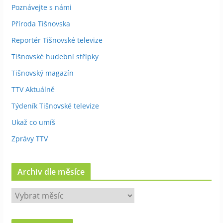
Poznávejte s námi
Příroda Tišnovska
Reportér Tišnovské televize
Tišnovské hudební střípky
Tišnovský magazín
TTV Aktuálně
Týdeník Tišnovské televize
Ukaž co umíš
Zprávy TTV
Archiv dle měsíce
A
r
c