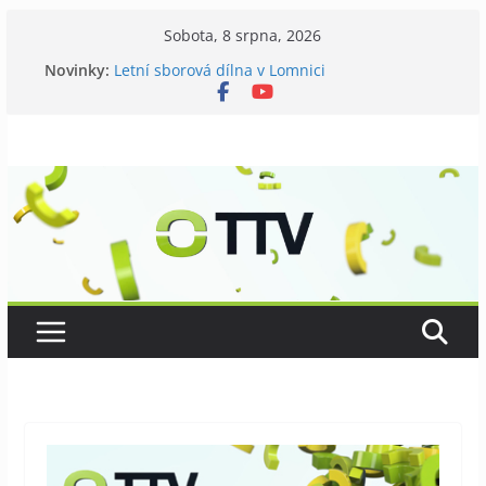
Přeskočit
Sobota, 8 srpna, 2026
na
Novinky:
Letní sborová dílna v Lomnici
obsah
Chovatelé si připomněli 120 let své existence
Níhovský triatlon už podvanácté
Badatelská vycházka se zkoumáním přírody
Galerii vládne Ticho Petra Nikla