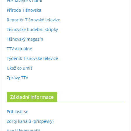
Poznávejte s námi
Příroda Tišnovska
Reportér Tišnovské televize
Tišnovské hudební střípky
Tišnovský magazín
TTV Aktuálně
Týdeník Tišnovské televize
Ukaž co umíš
Zprávy TTV
Základní informace
Přihlásit se
Zdroj kanálů (příspěvky)
Kanál komentářů