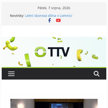
Přeskočit
Pátek, 7 srpna, 2026
na
Novinky:
Letní sborová dílna v Lomnici
obsah
Chovatelé si připomněli 120 let své existence
Níhovský triatlon už podvanácté
Badatelská vycházka se zkoumáním přírody
Galerii vládne Ticho Petra Nikla