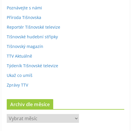
Poznávejte s námi
Příroda Tišnovska
Reportér Tišnovské televize
Tišnovské hudební střípky
Tišnovský magazín
TTV Aktuálně
Týdeník Tišnovské televize
Ukaž co umíš
Zprávy TTV
Archiv dle měsíce
A
r