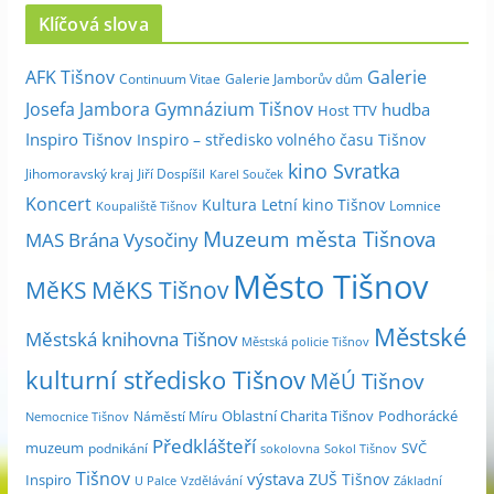
c
Klíčová slova
h
i
Galerie
AFK Tišnov
Continuum Vitae
Galerie Jamborův dům
v
Josefa Jambora
Gymnázium Tišnov
hudba
Host TTV
d
Inspiro Tišnov
Inspiro – středisko volného času Tišnov
l
kino Svratka
e
Jihomoravský kraj
Jiří Dospíšil
Karel Souček
m
Koncert
Kultura
Letní kino Tišnov
Lomnice
Koupaliště Tišnov
ě
Muzeum města Tišnova
MAS Brána Vysočiny
s
Město Tišnov
í
MěKS
MěKS Tišnov
c
Městské
e
Městská knihovna Tišnov
Městská policie Tišnov
kulturní středisko Tišnov
MěÚ Tišnov
Oblastní Charita Tišnov
Podhorácké
Náměstí Míru
Nemocnice Tišnov
Předklášteří
muzeum
SVČ
podnikání
sokolovna
Sokol Tišnov
Tišnov
výstava
ZUŠ Tišnov
Inspiro
Základní
U Palce
Vzdělávání