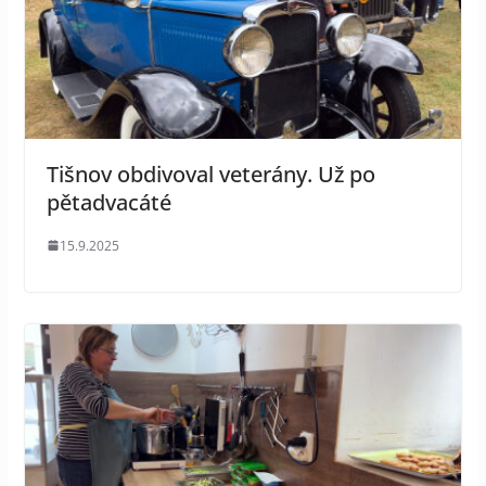
Tišnov obdivoval veterány. Už po
pětadvacáté
15.9.2025