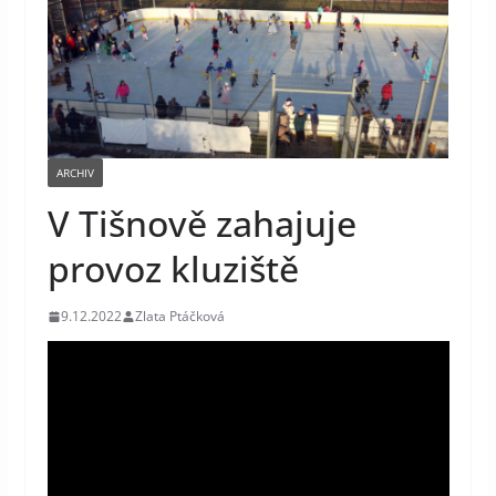
ARCHIV
V Tišnově zahajuje
provoz kluziště
9.12.2022
Zlata Ptáčková