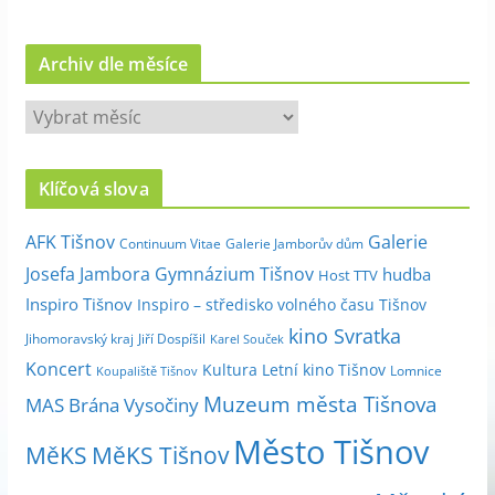
Archiv dle měsíce
A
r
c
Klíčová slova
h
i
Galerie
AFK Tišnov
Continuum Vitae
Galerie Jamborův dům
v
Josefa Jambora
Gymnázium Tišnov
hudba
Host TTV
d
Inspiro Tišnov
Inspiro – středisko volného času Tišnov
l
kino Svratka
e
Jihomoravský kraj
Jiří Dospíšil
Karel Souček
m
Koncert
Kultura
Letní kino Tišnov
Lomnice
Koupaliště Tišnov
ě
Muzeum města Tišnova
MAS Brána Vysočiny
s
Město Tišnov
í
MěKS
MěKS Tišnov
c