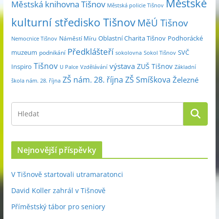
Městské
e
Městská knihovna Tišnov
Městská policie Tišnov
kulturní středisko Tišnov
MěÚ Tišnov
Oblastní Charita Tišnov
Podhorácké
Náměstí Míru
Nemocnice Tišnov
Předklášteří
muzeum
SVČ
podnikání
sokolovna
Sokol Tišnov
Tišnov
výstava
ZUŠ Tišnov
Inspiro
Základní
U Palce
Vzdělávání
ZŠ nám. 28. října
ZŠ Smíškova
Železné
škola nám. 28. října
Nejnovější příspěvky
V Tišnově startovali utramaratonci
David Koller zahrál v Tišnově
Příměstský tábor pro seniory