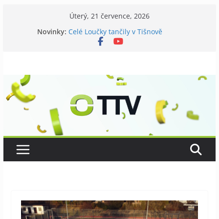
Přeskočit
Úterý, 21 července, 2026
na
Novinky:
Celé Loučky tančily v Tišnově
obsah
V Tišnově startovali utramaratonci
David Koller zahrál v Tišnově
Příměstský tábor pro seniory
Kostel v Předklášteří má nový zvon