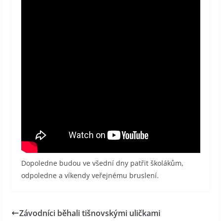
Dopoledne budou ve všední dny patřit školákům,
odpoledne a víkendy veřejnému bruslení.
Závodníci běhali tišnovskými uličkami