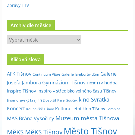
Zprávy TTV
Archiv dle měsíce
A
r
c
Klíčová slova
h
i
Galerie
AFK Tišnov
Continuum Vitae
Galerie Jamborův dům
v
Josefa Jambora
Gymnázium Tišnov
hudba
Host TTV
d
Inspiro Tišnov
Inspiro – středisko volného času Tišnov
l
kino Svratka
e
Jihomoravský kraj
Jiří Dospíšil
Karel Souček
m
Koncert
Kultura
Letní kino Tišnov
Lomnice
Koupaliště Tišnov
ě
Muzeum města Tišnova
MAS Brána Vysočiny
s
Město Tišnov
í
MěKS
MěKS Tišnov