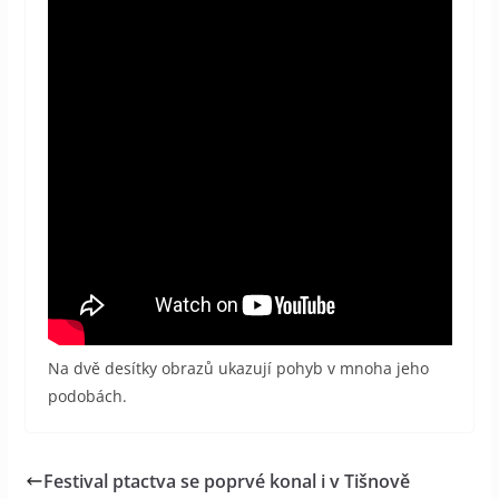
Na dvě desítky obrazů ukazují pohyb v mnoha jeho
podobách.
Festival ptactva se poprvé konal i v Tišnově