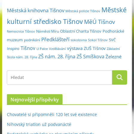
c
Městské
e
Městská knihovna Tišnov
Městská policie Tišnov
kulturní středisko Tišnov
MěÚ Tišnov
Oblastní Charita Tišnov
Podhorácké
Náměstí Míru
Nemocnice Tišnov
Předklášteří
muzeum
SVČ
podnikání
sokolovna
Sokol Tišnov
Tišnov
výstava
ZUŠ Tišnov
Inspiro
Základní
U Palce
Vzdělávání
ZŠ nám. 28. října
ZŠ Smíškova
Železné
škola nám. 28. října
Nejnovější příspěvky
Chovatelé si připomněli 120 let své existence
Níhovský triatlon už podvanácté