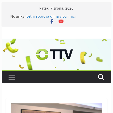
Přeskočit
Pátek, 7 srpna, 2026
na
Novinky:
Letní sborová dílna v Lomnici
obsah
Chovatelé si připomněli 120 let své existence
Níhovský triatlon už podvanácté
Badatelská vycházka se zkoumáním přírody
Galerii vládne Ticho Petra Nikla