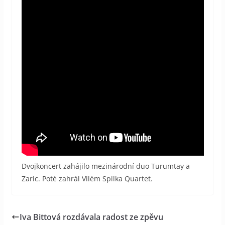
Dvojkoncert zahájilo mezinárodní duo Turumtay a
Zaric. Poté zahrál Vilém Spilka Quartet.
Iva Bittová rozdávala radost ze zpěvu