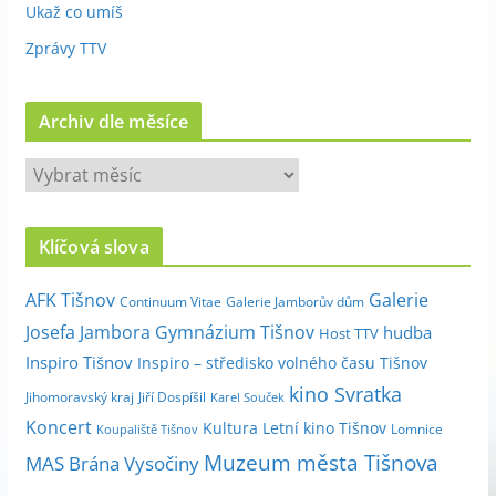
Ukaž co umíš
Zprávy TTV
Archiv dle měsíce
A
r
c
Klíčová slova
h
i
Galerie
AFK Tišnov
Continuum Vitae
Galerie Jamborův dům
v
Josefa Jambora
Gymnázium Tišnov
hudba
Host TTV
d
Inspiro Tišnov
Inspiro – středisko volného času Tišnov
l
kino Svratka
e
Jihomoravský kraj
Jiří Dospíšil
Karel Souček
m
Koncert
Kultura
Letní kino Tišnov
Lomnice
Koupaliště Tišnov
ě
Muzeum města Tišnova
MAS Brána Vysočiny
s