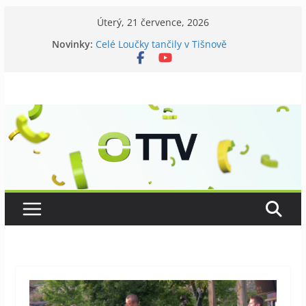
Přeskočit
Úterý, 21 července, 2026
na
Novinky:
Celé Loučky tančily v Tišnově
obsah
V Tišnově startovali utramaratonci
David Koller zahrál v Tišnově
Příměstský tábor pro seniory
Kostel v Předklášteří má nový zvon