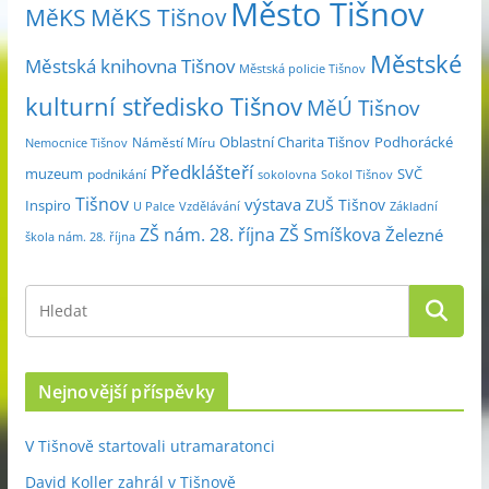
Město Tišnov
í
MěKS
MěKS Tišnov
c
Městské
e
Městská knihovna Tišnov
Městská policie Tišnov
kulturní středisko Tišnov
MěÚ Tišnov
Oblastní Charita Tišnov
Podhorácké
Náměstí Míru
Nemocnice Tišnov
Předklášteří
muzeum
SVČ
podnikání
sokolovna
Sokol Tišnov
Tišnov
výstava
ZUŠ Tišnov
Inspiro
Základní
U Palce
Vzdělávání
ZŠ nám. 28. října
ZŠ Smíškova
Železné
škola nám. 28. října
Nejnovější příspěvky
V Tišnově startovali utramaratonci
David Koller zahrál v Tišnově