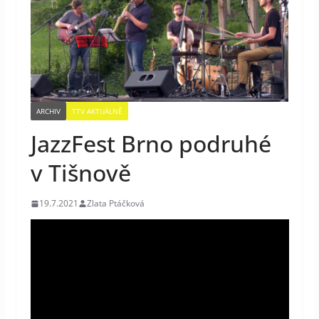
ARCHIV
TTV AKTUÁLNĚ
JazzFest Brno podruhé
v Tišnově
19.7.2021
Zlata Ptáčková