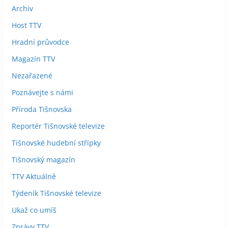
Archiv
Host TTV
Hradní průvodce
Magazín TTV
Nezařazené
Poznávejte s námi
Příroda Tišnovska
Reportér Tišnovské televize
Tišnovské hudební střípky
Tišnovský magazín
TTV Aktuálně
Týdeník Tišnovské televize
Ukaž co umíš
Zprávy TTV