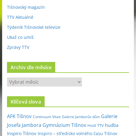
Tišnovský magazín
TTV Aktuálně
Týdeník Tišnovské televize
Ukaž co umíš
Zprávy TTV
Archiv dle měsíce
A
r
c
Klíčová slova
h
i
Galerie
AFK Tišnov
Continuum Vitae
Galerie Jamborův dům
v
Josefa Jambora
Gymnázium Tišnov
hudba
Host TTV
d
Inspiro Tišnov
Inspiro – středisko volného času Tišnov
l