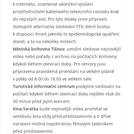
k internetu, znamenat ukončení vysílání
prostřednictvím kabelového televizního rozvodu krok
do nejistých vod. Pro tyto diváky jsme připravili
dostupné alternativy sledování TTV, které budou
k dispozici ihned jakmile to epidemiologická opatření
dovolí, a to na několika místech:
Městská knihovna Tišnov,
umožní sledovat
nejnovější
videa nebo pořady z archivu na počítačích knihovny,
kdykoli během otevírací doby. Pro seniory jsou
připravena pravidelná promítání na velkém plátně
v pátky od 8.00 do 18.00 ve velkém sále.
Turistické informační centrum
poskytne sledování na
počítači kdykoli během otevírací doby nejdéle však do
30 minut před jejím koncem.
Kina Svratka
bude nejnovější videa promítat ve
vestibulu kina vždy před představeními a ti dříve
narození možná nepohrdnou filmovým týdeníkem
před představeními.