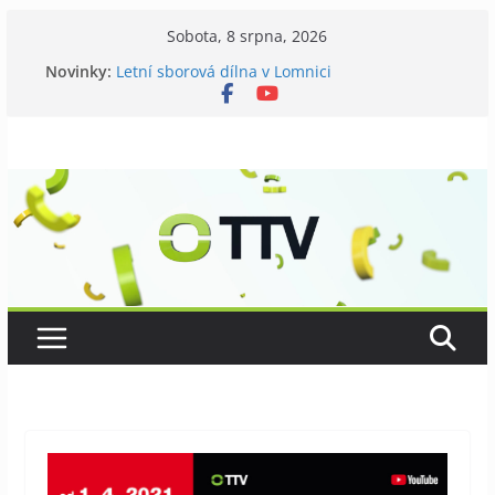
Přeskočit
Sobota, 8 srpna, 2026
Galerii vládne Ticho Petra Nikla
na
Novinky:
Letní sborová dílna v Lomnici
obsah
Chovatelé si připomněli 120 let své existence
Níhovský triatlon už podvanácté
Badatelská vycházka se zkoumáním přírody