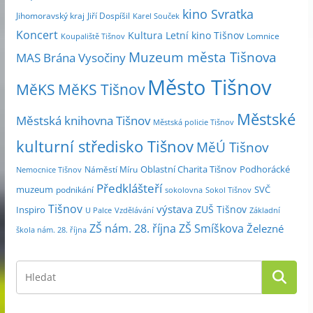
kino Svratka
e
Jihomoravský kraj
Jiří Dospíšil
Karel Souček
m
Koncert
Kultura
Letní kino Tišnov
Lomnice
Koupaliště Tišnov
ě
Muzeum města Tišnova
MAS Brána Vysočiny
s
Město Tišnov
í
MěKS
MěKS Tišnov
c
Městské
e
Městská knihovna Tišnov
Městská policie Tišnov
kulturní středisko Tišnov
MěÚ Tišnov
Oblastní Charita Tišnov
Podhorácké
Náměstí Míru
Nemocnice Tišnov
Předklášteří
muzeum
SVČ
podnikání
sokolovna
Sokol Tišnov
Tišnov
výstava
ZUŠ Tišnov
Inspiro
Základní
U Palce
Vzdělávání
ZŠ nám. 28. října
ZŠ Smíškova
Železné
škola nám. 28. října