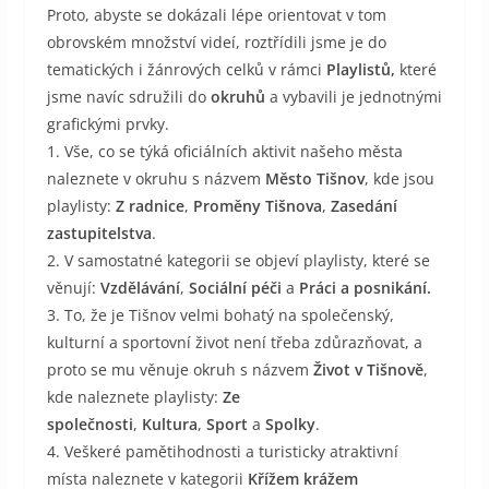
Proto, abyste se dokázali lépe orientovat v tom
obrovském množství videí, roztřídili jsme je do
tematických i žánrových celků v rámci
Playlistů,
které
jsme navíc sdružili do
okruhů
a vybavili je jednotnými
grafickými prvky.
1. Vše, co se týká oficiálních aktivit našeho města
naleznete v okruhu s názvem
Město Tišnov
, kde jsou
playlisty:
Z radnice
,
Proměny Tišnova
,
Zasedání
zastupitelstva
.
2. V samostatné kategorii se objeví playlisty, které se
věnují:
Vzdělávání
,
Sociální péči
a
Práci a posnikání.
3. To, že je Tišnov velmi bohatý na společenský,
kulturní a sportovní život není třeba zdůrazňovat, a
proto se mu věnuje okruh s názvem
Život v Tišnově
,
kde naleznete playlisty:
Ze
společnosti
,
Kultura
,
Sport
a
Spolky
.
4. Veškeré pamětihodnosti a turisticky atraktivní
místa naleznete v kategorii
Křížem krážem