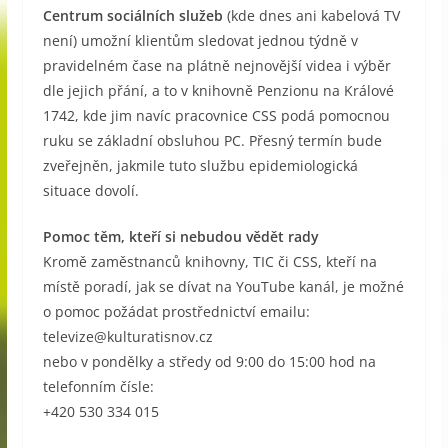
Centrum sociálních služeb
(kde dnes ani kabelová TV
není) umožní klientům sledovat jednou týdně v
pravidelném čase na plátně nejnovější videa i výběr
dle jejich přání, a to v knihovně Penzionu na Králové
1742, kde jim navíc pracovnice CSS podá pomocnou
ruku se základní obsluhou PC. Přesný termín bude
zveřejněn, jakmile tuto službu epidemiologická
situace dovolí.
Pomoc těm, kteří si nebudou vědět rady
Kromě zaměstnanců knihovny, TIC či CSS, kteří na
místě poradí, jak se dívat na YouTube kanál, je možné
o pomoc požádat prostřednictví emailu:
televize@kulturatisnov.cz
nebo v pondělky a středy od 9:00 do 15:00 hod na
telefonním čísle:
+420 530 334 015