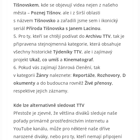
Tišnovskem
, kde se objevují videa nejen z našeho
města –
Poznej Tišnov
, ale i z širší oblasti
s názvem
Tišnovsko
a zařadili jsme sem i ikonický
seriál
Příroda Tišnovska s Janem Lacinou
.
5. Pro ty, kteří se chtějí podívat do
Archivu TTV
, tak je
připravena stejnojmenná kategorie, která obsahuje
všechny historické
Týdeníky TTV
, ale i zajímavý
projekt
Ukaž, co umíš
a
Kinematograf
.
6. Pokud vás zajímají žánrová členění, tak
v kategorii
Žánry
naleznete:
Reportáže
,
Rozhovory
,
D
okumenty
a do budoucna rovněž
Živé přenosy
,
respektive jejich záznamy.
Kde lze alternativně sledovat TTV
Přestože je zjevné, že většina diváků sleduje naše
pořady primárně prostřednictvím internetu a
YouTube kanálu, může pro některé naše dříve
narozené diváky, nebo pro ty, kteří nemají připojení