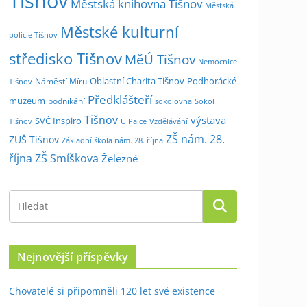
Tišnov
Městská knihovna Tišnov
Městská
Městské kulturní
policie Tišnov
středisko Tišnov
MěÚ Tišnov
Nemocnice
Oblastní Charita Tišnov
Podhorácké
Náměstí Míru
Tišnov
Předklášteří
muzeum
podnikání
sokolovna
Sokol
Tišnov
výstava
SVČ Inspiro
Tišnov
U Palce
Vzdělávání
ZŠ nám. 28.
ZUŠ Tišnov
Základní škola nám. 28. října
října
ZŠ Smíškova
Železné
Nejnovější příspěvky
Chovatelé si připomněli 120 let své existence