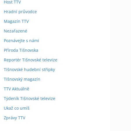
Host TTV
Hradní průvodce
Magazín TTV
Nezařazené
Poznávejte s námi
Příroda Tišnovska
Reportér Tišnovské televize
Tišnovské hudební střípky
Tišnovský magazín
TTV Aktuálně
Týdeník Tišnovské televize
Ukaž co umíš
Zprávy TTV