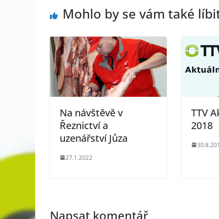
Mohlo by se vám také líbi
Na návštěvě v
TTV Ak
Řeznictví a
2018
uzenářství Jůza
30.8.20
27.1.2022
Napsat komentář