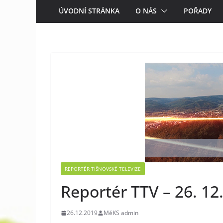
ÚVODNÍ STRÁNKA
O NÁS
POŘADY
REPORTÉR TIŠNOVSKÉ TELEVIZE
Reportér TTV – 26. 12
26.12.2019
MěKS admin