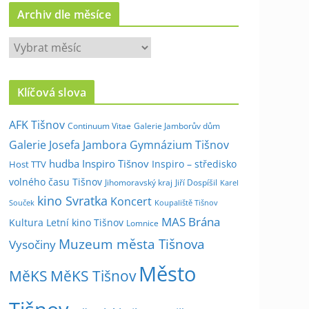
Archiv dle měsíce
A
r
c
Klíčová slova
h
i
AFK Tišnov
Continuum Vitae
Galerie Jamborův dům
v
Galerie Josefa Jambora
Gymnázium Tišnov
d
hudba
Inspiro Tišnov
Inspiro – středisko
Host TTV
l
volného času Tišnov
e
Jihomoravský kraj
Jiří Dospíšil
Karel
kino Svratka
m
Koncert
Souček
Koupaliště Tišnov
ě
MAS Brána
Kultura
Letní kino Tišnov
Lomnice
s
Muzeum města Tišnova
Vysočiny
í
Město
c
MěKS
MěKS Tišnov
e