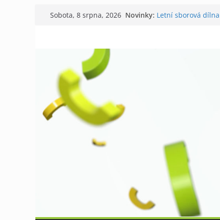
Přeskočit
Novinky:
Letní sborová dílna
Sobota, 8 srpna, 2026
na
Chovatelé si připom
Níhovský triatlon 
obsah
Badatelská vycház
Galerii vládne Tich