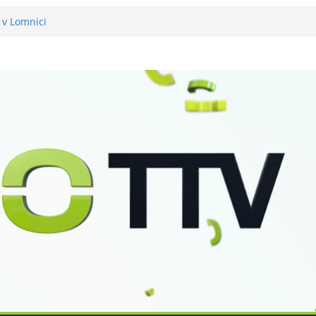
 v Lomnici
něli 120 let své existence
už podvanácté
ka se zkoumáním přírody
o Petra Nikla