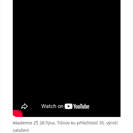
Akademie ZŠ 28.října, Tišnov ku příležitosti 35. výročí
založení