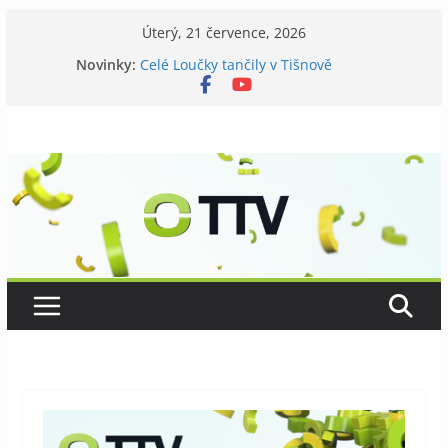
Přeskočit
Úterý, 21 července, 2026
na
Novinky:
Celé Loučky tančily v Tišnově
obsah
V Tišnově startovali utramaratonci
David Koller zahrál v Tišnově
Příměstský tábor pro seniory
Kostel v Předklášteří má nový zvon