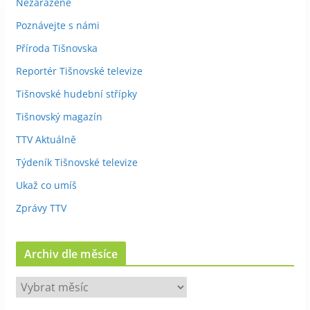
Nezařazené
Poznávejte s námi
Příroda Tišnovska
Reportér Tišnovské televize
Tišnovské hudební střípky
Tišnovský magazín
TTV Aktuálně
Týdeník Tišnovské televize
Ukaž co umíš
Zprávy TTV
Archiv dle měsíce
A
r