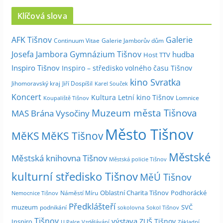
c
Klíčová slova
h
i
Galerie
AFK Tišnov
Continuum Vitae
Galerie Jamborův dům
v
Josefa Jambora
Gymnázium Tišnov
hudba
Host TTV
d
Inspiro Tišnov
Inspiro – středisko volného času Tišnov
l
kino Svratka
e
Jihomoravský kraj
Jiří Dospíšil
Karel Souček
m
Koncert
Kultura
Letní kino Tišnov
Lomnice
Koupaliště Tišnov
ě
Muzeum města Tišnova
MAS Brána Vysočiny
s
Město Tišnov
í
MěKS
MěKS Tišnov
c
Městské
e
Městská knihovna Tišnov
Městská policie Tišnov
kulturní středisko Tišnov
MěÚ Tišnov
Oblastní Charita Tišnov
Podhorácké
Náměstí Míru
Nemocnice Tišnov
Předklášteří
muzeum
SVČ
podnikání
sokolovna
Sokol Tišnov
Tišnov
výstava
ZUŠ Tišnov
Inspiro
Základní
U Palce
Vzdělávání