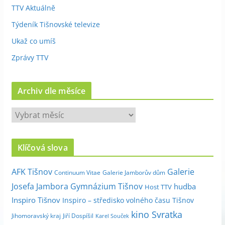
TTV Aktuálně
Týdeník Tišnovské televize
Ukaž co umíš
Zprávy TTV
Archiv dle měsíce
A
r
c
Klíčová slova
h
i
Galerie
AFK Tišnov
Continuum Vitae
Galerie Jamborův dům
v
Josefa Jambora
Gymnázium Tišnov
hudba
Host TTV
d
Inspiro Tišnov
Inspiro – středisko volného času Tišnov
l
kino Svratka
e
Jihomoravský kraj
Jiří Dospíšil
Karel Souček