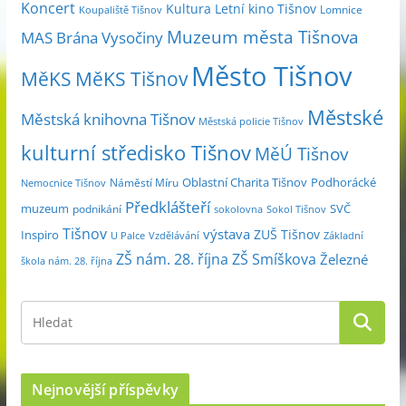
m
Koncert
Kultura
Letní kino Tišnov
Lomnice
Koupaliště Tišnov
ě
Muzeum města Tišnova
MAS Brána Vysočiny
s
Město Tišnov
í
MěKS
MěKS Tišnov
c
Městské
e
Městská knihovna Tišnov
Městská policie Tišnov
kulturní středisko Tišnov
MěÚ Tišnov
Oblastní Charita Tišnov
Podhorácké
Náměstí Míru
Nemocnice Tišnov
Předklášteří
muzeum
SVČ
podnikání
sokolovna
Sokol Tišnov
Tišnov
výstava
ZUŠ Tišnov
Inspiro
Základní
U Palce
Vzdělávání
ZŠ nám. 28. října
ZŠ Smíškova
Železné
škola nám. 28. října
Nejnovější příspěvky