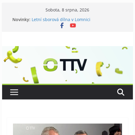
Přeskočit
Sobota, 8 srpna, 2026
na
Novinky:
Letní sborová dílna v Lomnici
obsah
Chovatelé si připomněli 120 let své existence
Níhovský triatlon už podvanácté
Badatelská vycházka se zkoumáním přírody
Galerii vládne Ticho Petra Nikla