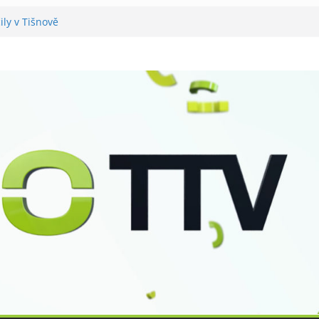
ily v Tišnově
vali utramaratonci
rál v Tišnově
 pro seniory
šteří má nový zvon