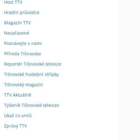
Host TTV
Hradní průvodce
Magazín TTV
Nezařazené
Poznávejte s námi
Příroda Tišnovska
Reportér Tišnovské televize
Tišnovské hudební střípky
Tišnovský magazín
TTV Aktuálně
Týdeník Tišnovské televize
Ukaž co umíš
Zprávy TTV