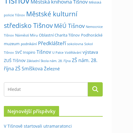
Tišnov
Městská knihovna Tišnov
Městská
Městské kulturní
policie Tišnov
středisko Tišnov
MěÚ Tišnov
Nemocnice
Oblastní Charita Tišnov
Podhorácké
Náměstí Míru
Tišnov
Předklášteří
muzeum
podnikání
sokolovna
Sokol
Tišnov
výstava
SVČ Inspiro
Tišnov
U Palce
Vzdělávání
ZŠ nám. 28.
ZUŠ Tišnov
Základní škola nám. 28. října
října
ZŠ Smíškova
Železné
Nejnovější příspěvky
V Tišnově startovali utramaratonci