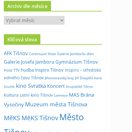
Archiv dle měsíce
A
r
c
Klíčová slova
h
i
AFK Tišnov
Continuum Vitae
Galerie Jamborův dům
v
Galerie Josefa Jambora
Gymnázium Tišnov
d
hudba
Inspiro Tišnov
Inspiro – středisko
Host TTV
l
volného času Tišnov
e
Jihomoravský kraj
Jiří Dospíšil
Karel
kino Svratka
m
Koncert
Souček
Koupaliště Tišnov
ě
MAS Brána
Kultura
Letní kino Tišnov
Lomnice
s
Muzeum města Tišnova
Vysočiny
í
Město
c
MěKS
MěKS Tišnov
e