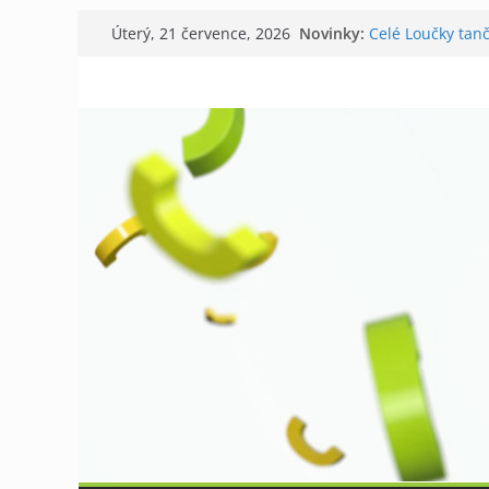
Přeskočit
Novinky:
Celé Loučky tanč
Úterý, 21 července, 2026
na
V Tišnově starto
David Koller zah
obsah
Příměstský tábor
Kostel v Předklá