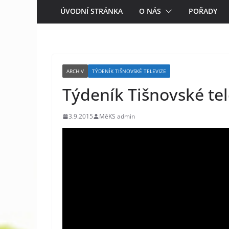
ÚVODNÍ STRÁNKA
O NÁS
POŘADY
ARCHIV
TÝDENÍK TIŠNOVSKÉ TELEVIZE
Týdeník Tišnovské tele
3.9.2015
MěKS admin