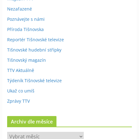
Nezařazené
Poznávejte s námi
Příroda Tišnovska
Reportér Tišnovské televize
Tišnovské hudební střípky
Tišnovský magazín
TTV Aktuálně
Týdeník Tišnovské televize
Ukaž co umíš
Zprávy TTV
Archiv dle měsíce
A