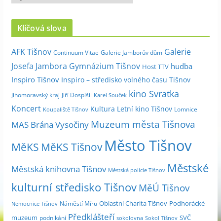
r
c
Klíčová slova
h
i
Galerie
AFK Tišnov
Continuum Vitae
Galerie Jamborův dům
v
Josefa Jambora
Gymnázium Tišnov
hudba
Host TTV
d
Inspiro Tišnov
Inspiro – středisko volného času Tišnov
l
kino Svratka
e
Jihomoravský kraj
Jiří Dospíšil
Karel Souček
m
Koncert
Kultura
Letní kino Tišnov
Lomnice
Koupaliště Tišnov
ě
Muzeum města Tišnova
MAS Brána Vysočiny
s
Město Tišnov
í
MěKS
MěKS Tišnov
c
Městské
e
Městská knihovna Tišnov
Městská policie Tišnov
kulturní středisko Tišnov
MěÚ Tišnov
Oblastní Charita Tišnov
Podhorácké
Náměstí Míru
Nemocnice Tišnov
Předklášteří
muzeum
SVČ
podnikání
sokolovna
Sokol Tišnov