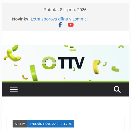
Přeskočit
Sobota, 8 srpna, 2026
Galerii vládne Ticho Petra Nikla
na
Novinky:
Letní sborová dílna v Lomnici
obsah
Chovatelé si připomněli 120 let své existence
Níhovský triatlon už podvanácté
Badatelská vycházka se zkoumáním přírody
ARCHIV
TÝDENÍK TIŠNOVSKÉ TELEVIZE