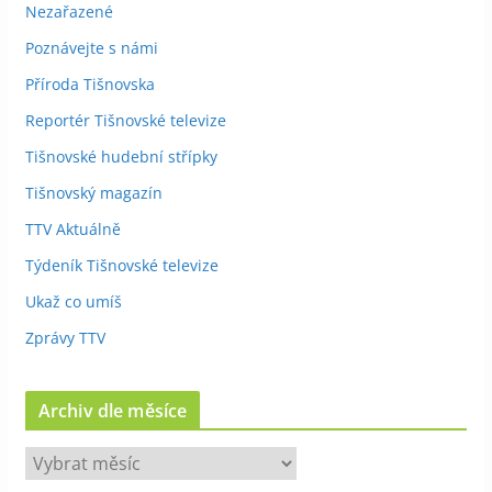
Nezařazené
Poznávejte s námi
Příroda Tišnovska
Reportér Tišnovské televize
Tišnovské hudební střípky
Tišnovský magazín
TTV Aktuálně
Týdeník Tišnovské televize
Ukaž co umíš
Zprávy TTV
Archiv dle měsíce
A
r