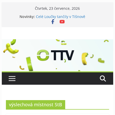
Přeskočit
Čtvrtek, 23 července, 2026
na
Novinky:
Celé Loučky tančily v Tišnově
obsah
V Tišnově startovali utramaratonci
David Koller zahrál v Tišnově
Příměstský tábor pro seniory
Kostel v Předklášteří má nový zvon
výslechová místnost StB