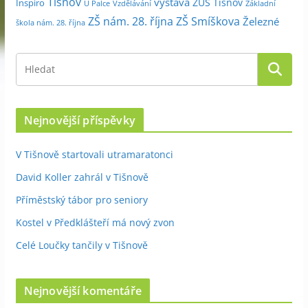
Tišnov
výstava
ZUŠ Tišnov
Inspiro
Základní
U Palce
Vzdělávání
ZŠ nám. 28. října
ZŠ Smíškova
Železné
škola nám. 28. října
Nejnovější příspěvky
V Tišnově startovali utramaratonci
David Koller zahrál v Tišnově
Příměstský tábor pro seniory
Kostel v Předklášteří má nový zvon
Celé Loučky tančily v Tišnově
Nejnovější komentáře