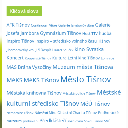
c
Klíčová slova
h
i
Galerie
AFK Tišnov
Continuum Vitae
Galerie Jamborův dům
v
Josefa Jambora
Gymnázium Tišnov
hudba
Host TTV
d
Inspiro Tišnov
Inspiro – středisko volného času Tišnov
l
kino Svratka
e
Jihomoravský kraj
Jiří Dospíšil
Karel Souček
m
Koncert
Kultura
Letní kino Tišnov
Lomnice
Koupaliště Tišnov
ě
Muzeum města Tišnova
MAS Brána Vysočiny
s
Město Tišnov
í
MěKS
MěKS Tišnov
c
Městské
e
Městská knihovna Tišnov
Městská policie Tišnov
kulturní středisko Tišnov
MěÚ Tišnov
Oblastní Charita Tišnov
Podhorácké
Náměstí Míru
Nemocnice Tišnov
Předklášteří
muzeum
SVČ
podnikání
sokolovna
Sokol Tišnov