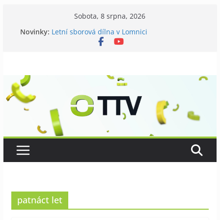
Přeskočit
Sobota, 8 srpna, 2026
na
Novinky:
Letní sborová dílna v Lomnici
obsah
Chovatelé si připomněli 120 let své existence
Níhovský triatlon už podvanácté
Badatelská vycházka se zkoumáním přírody
Galerii vládne Ticho Petra Nikla
patnáct let