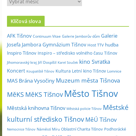
A
r
c
Klíčová slova
h
i
Galerie
AFK Tišnov
Continuum Vitae
Galerie Jamborův dům
v
Josefa Jambora
Gymnázium Tišnov
hudba
Host TTV
d
Inspiro Tišnov
Inspiro – středisko volného času Tišnov
l
kino Svratka
e
Jihomoravský kraj
Jiří Dospíšil
Karel Souček
m
Koncert
Kultura
Letní kino Tišnov
Lomnice
Koupaliště Tišnov
ě
Muzeum města Tišnova
MAS Brána Vysočiny
s
Město Tišnov
í
MěKS
MěKS Tišnov
c
Městské
e
Městská knihovna Tišnov
Městská policie Tišnov
kulturní středisko Tišnov
MěÚ Tišnov
Oblastní Charita Tišnov
Podhorácké
Náměstí Míru
Nemocnice Tišnov