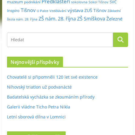
Předklášteří
muzeum
SVČ
podnikání
sokolovna
Sokol Tišnov
Tišnov
výstava
ZUŠ Tišnov
Inspiro
Základní
U Palce
Vzdělávání
ZŠ nám. 28. října
ZŠ Smíškova
Železné
škola nám. 28. října
Nejnovější příspěvky
Chovatelé si připomněli 120 let své existence
Níhovský triatlon už podvanácté
Badatelská vycházka se zkoumáním přírody
Galerii vládne Ticho Petra Nikla
Letní sborová dílna v Lomnici