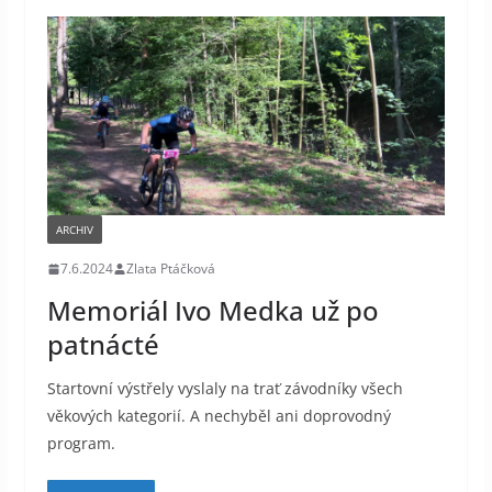
ARCHIV
7.6.2024
Zlata Ptáčková
Memoriál Ivo Medka už po
patnácté
Startovní výstřely vyslaly na trať závodníky všech
věkových kategorií. A nechyběl ani doprovodný
program.