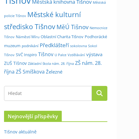
Tišnov
Městská knihovna Tišnov
Městská
Městské kulturní
policie Tišnov
středisko Tišnov
MěÚ Tišnov
Nemocnice
Oblastní Charita Tišnov
Podhorácké
Náměstí Míru
Tišnov
Předklášteří
muzeum
podnikání
sokolovna
Sokol
Tišnov
výstava
SVČ Inspiro
Tišnov
U Palce
Vzdělávání
ZŠ nám. 28.
ZUŠ Tišnov
Základní škola nám. 28. října
října
ZŠ Smíškova
Železné
Nejnovější příspěvky
Tišnov aktuálně