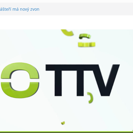
lášteří má nový zvon
ě
tovali utramaratonci
ahrál v Tišnově
or pro seniory