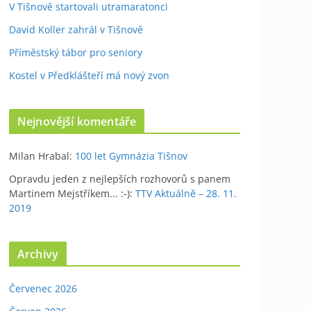
V Tišnově startovali utramaratonci
David Koller zahrál v Tišnově
Příměstský tábor pro seniory
Kostel v Předklášteří má nový zvon
Nejnovější komentáře
Milan Hrabal
:
100 let Gymnázia Tišnov
Opravdu jeden z nejlepších rozhovorů s panem
Martinem Mejstříkem... :-)
:
TTV Aktuálně – 28. 11.
2019
Archivy
Červenec 2026