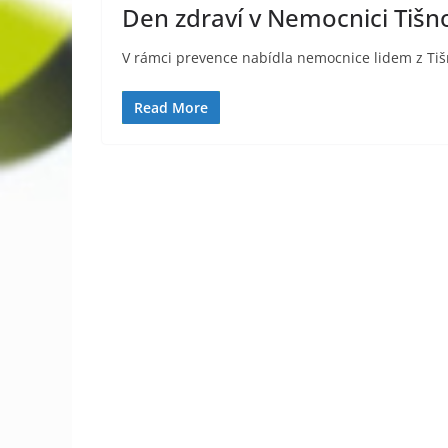
Den zdraví v Nemocnici Tišn
V rámci prevence nabídla nemocnice lidem z Ti
Read More