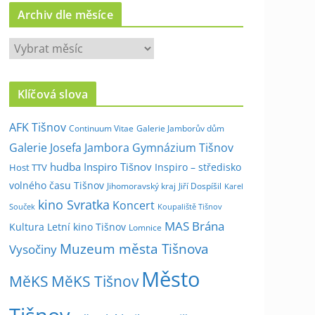
Archiv dle měsíce
A
r
c
Klíčová slova
h
i
AFK Tišnov
Continuum Vitae
Galerie Jamborův dům
v
Galerie Josefa Jambora
Gymnázium Tišnov
d
hudba
Inspiro Tišnov
Inspiro – středisko
Host TTV
l
volného času Tišnov
e
Jihomoravský kraj
Jiří Dospíšil
Karel
kino Svratka
m
Koncert
Souček
Koupaliště Tišnov
ě
MAS Brána
Kultura
Letní kino Tišnov
Lomnice
s
Muzeum města Tišnova
Vysočiny
í
Město
c
MěKS
MěKS Tišnov
e