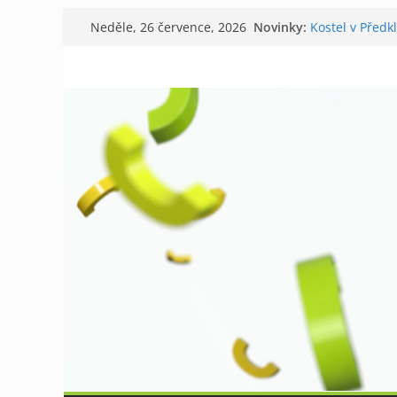
Přeskočit
Novinky:
Kostel v Předk
Neděle, 26 července, 2026
na
Tišnov aktuáln
V Tišnově star
obsah
David Koller z
Příměstský táb