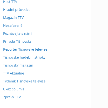
Host TTV
Hradní průvodce
Magazín TTV
Nezařazené
Poznávejte s námi
Příroda Tišnovska
Reportér Tišnovské televize
Tišnovské hudební střípky
Tišnovský magazín
TTV Aktuálně
Týdeník Tišnovské televize
Ukaž co umíš
Zprávy TTV