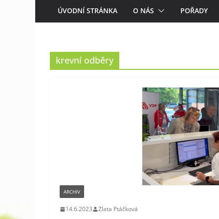
ÚVODNÍ STRÁNKA
O NÁS
POŘADY
krevní odběry
ARCHIV
14.6.2023
Zlata Ptáčková