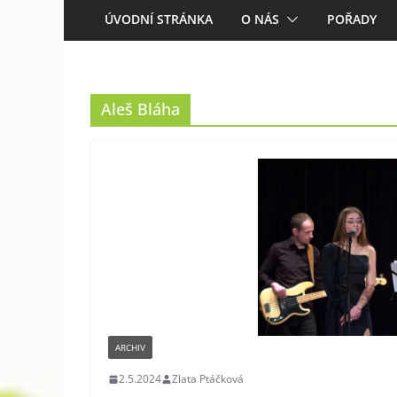
ÚVODNÍ STRÁNKA
O NÁS
POŘADY
Aleš Bláha
ARCHIV
2.5.2024
Zlata Ptáčková