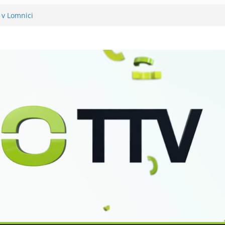
 v Lomnici
něli 120 let své existence
už podvanácté
ka se zkoumáním přírody
o Petra Nikla