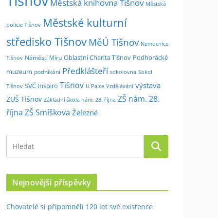
Tišnov
Městská knihovna Tišnov
Městská
Městské kulturní
policie Tišnov
středisko Tišnov
MěÚ Tišnov
Nemocnice
Oblastní Charita Tišnov
Podhorácké
Náměstí Míru
Tišnov
Předklášteří
muzeum
podnikání
sokolovna
Sokol
Tišnov
výstava
SVČ Inspiro
Tišnov
U Palce
Vzdělávání
ZŠ nám. 28.
ZUŠ Tišnov
Základní škola nám. 28. října
října
ZŠ Smíškova
Železné
Nejnovější příspěvky
Chovatelé si připomněli 120 let své existence