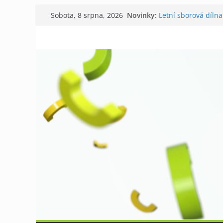
Přeskočit
Novinky:
Letní sborová dílna
Sobota, 8 srpna, 2026
na
Chovatelé si připom
Níhovský triatlon 
obsah
Badatelská vycház
Galerii vládne Tich