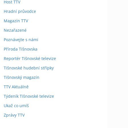
Host TTV
Hradní průvodce
Magazín TTV
Nezařazené
Poznávejte s námi
Příroda Tišnovska
Reportér Tišnovské televize
Tišnovské hudební střípky
Tišnovský magazín
TTV Aktuálně
Týdeník Tišnovské televize
Ukaž co umíš
Zprávy TTV