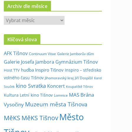
Archiv dle měsíce
A
r
c
Klíčová slova
h
i
AFK Tišnov
Continuum Vitae
Galerie Jamborův dům
v
Galerie Josefa Jambora
Gymnázium Tišnov
d
hudba
Inspiro Tišnov
Inspiro – středisko
Host TTV
l
volného času Tišnov
e
Jihomoravský kraj
Jiří Dospíšil
Karel
kino Svratka
m
Koncert
Souček
Koupaliště Tišnov
ě
MAS Brána
Kultura
Letní kino Tišnov
Lomnice
s
Muzeum města Tišnova
Vysočiny
í
Město
c
MěKS
MěKS Tišnov
e