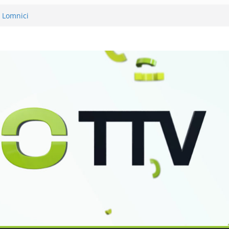
v Lomnici
ěli 120 let své existence
 podvanácté
 se zkoumáním přírody
Petra Nikla