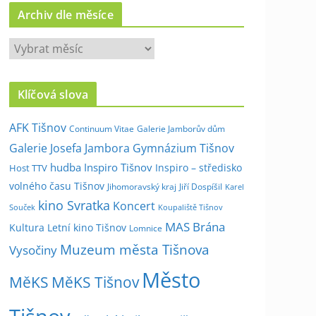
Archiv dle měsíce
A
r
c
Klíčová slova
h
i
AFK Tišnov
Continuum Vitae
Galerie Jamborův dům
v
Galerie Josefa Jambora
Gymnázium Tišnov
d
hudba
Inspiro Tišnov
Inspiro – středisko
Host TTV
l
volného času Tišnov
e
Jihomoravský kraj
Jiří Dospíšil
Karel
kino Svratka
m
Koncert
Souček
Koupaliště Tišnov
ě
MAS Brána
Kultura
Letní kino Tišnov
Lomnice
s
Muzeum města Tišnova
Vysočiny
í
Město
c
MěKS
MěKS Tišnov
e