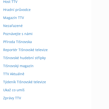
Host TTV
Hradní průvodce
Magazín TTV
Nezařazené
Poznávejte s námi
Příroda Tišnovska
Reportér Tišnovské televize
Tišnovské hudební střípky
Tišnovský magazín
TTV Aktuálně
Týdeník Tišnovské televize
Ukaž co umíš
Zprávy TTV