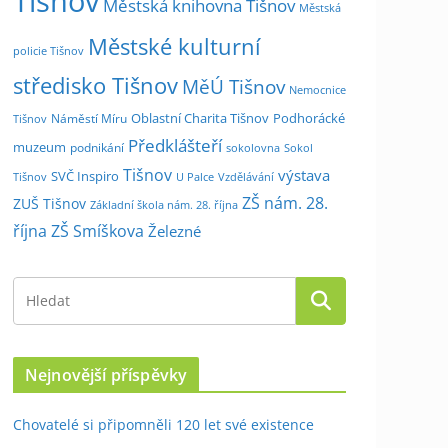
Tišnov
Městská knihovna Tišnov
Městská
Městské kulturní
policie Tišnov
středisko Tišnov
MěÚ Tišnov
Nemocnice
Oblastní Charita Tišnov
Podhorácké
Náměstí Míru
Tišnov
Předklášteří
muzeum
podnikání
sokolovna
Sokol
Tišnov
výstava
SVČ Inspiro
Tišnov
U Palce
Vzdělávání
ZŠ nám. 28.
ZUŠ Tišnov
Základní škola nám. 28. října
října
ZŠ Smíškova
Železné
Nejnovější příspěvky
Chovatelé si připomněli 120 let své existence