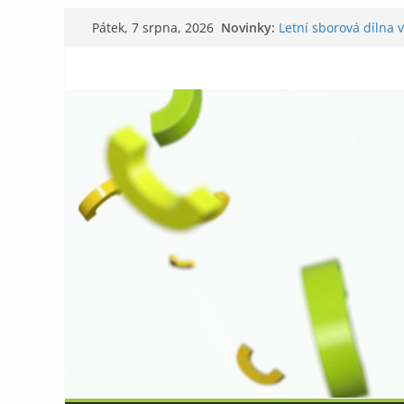
Přeskočit
Novinky:
Letní sborová dílna 
Pátek, 7 srpna, 2026
na
Chovatelé si připomn
Níhovský triatlon už
obsah
Badatelská vycházka
Galerii vládne Ticho 