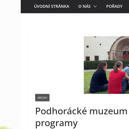
ÚVODNÍ STRÁNKA
O NÁS
POŘADY
ARCHIV
Podhorácké muzeum n
programy