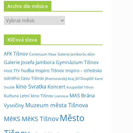
Archiv dle měsíce
A
r
c
Klíčová slova
h
i
AFK Tišnov
Continuum Vitae
Galerie Jamborův dům
v
Galerie Josefa Jambora
Gymnázium Tišnov
d
hudba
Inspiro Tišnov
Inspiro – středisko
Host TTV
l
volného času Tišnov
e
Jihomoravský kraj
Jiří Dospíšil
Karel
kino Svratka
m
Koncert
Souček
Koupaliště Tišnov
ě
MAS Brána
Kultura
Letní kino Tišnov
Lomnice
s
Muzeum města Tišnova
Vysočiny
í
Město
c
MěKS
MěKS Tišnov
e