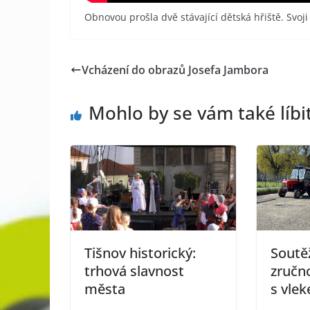
Obnovou prošla dvě stávající dětská hřiště. Svoji
Vcházení do obrazů Josefa Jambora
Mohlo by se vám také líbi
Tišnov historický:
Soutěž
trhová slavnost
zručn
města
s vle