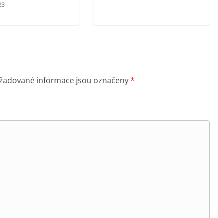
23
žadované informace jsou označeny
*