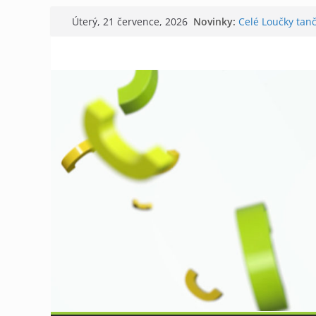
Přeskočit
Novinky:
Celé Loučky tanč
Úterý, 21 července, 2026
na
V Tišnově starto
David Koller zah
obsah
Příměstský tábor
Kostel v Předklá