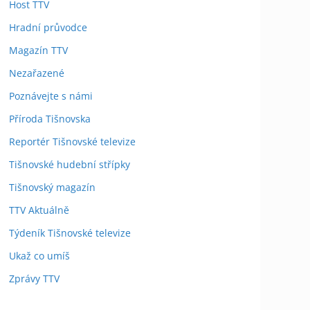
Host TTV
Hradní průvodce
Magazín TTV
Nezařazené
Poznávejte s námi
Příroda Tišnovska
Reportér Tišnovské televize
Tišnovské hudební střípky
Tišnovský magazín
TTV Aktuálně
Týdeník Tišnovské televize
Ukaž co umíš
Zprávy TTV