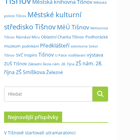
Tišnov
Městská knihovna Tišnov
Městská
Městské kulturní
policie Tišnov
středisko Tišnov
MěÚ Tišnov
Nemocnice
Oblastní Charita Tišnov
Podhorácké
Náměstí Míru
Tišnov
Předklášteří
muzeum
podnikání
sokolovna
Sokol
Tišnov
výstava
SVČ Inspiro
Tišnov
U Palce
Vzdělávání
ZŠ nám. 28.
ZUŠ Tišnov
Základní škola nám. 28. října
října
ZŠ Smíškova
Železné
Nejnovější příspěvky
V Tišnově startovali utramaratonci