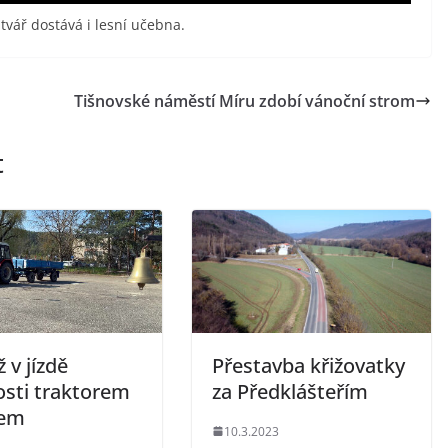
 tvář dostává i lesní učebna.
Tišnovské náměstí Míru zdobí vánoční strom
t
 v jízdě
Přestavba křižovatky
osti traktorem
za Předklášteřím
kem
10.3.2023