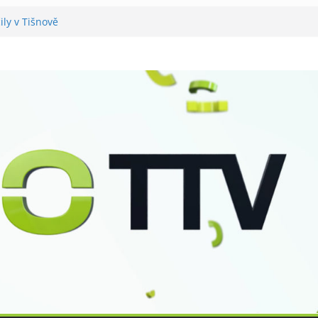
ily v Tišnově
vali utramaratonci
rál v Tišnově
 pro seniory
šteří má nový zvon