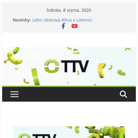
Přeskočit
Sobota, 8 srpna, 2026
na
Novinky:
Letní sborová dílna v Lomnici
obsah
Chovatelé si připomněli 120 let své existence
Níhovský triatlon už podvanácté
Badatelská vycházka se zkoumáním přírody
Galerii vládne Ticho Petra Nikla