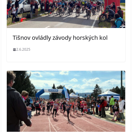
Tišnov ovládly závody horských kol
2.6.2025