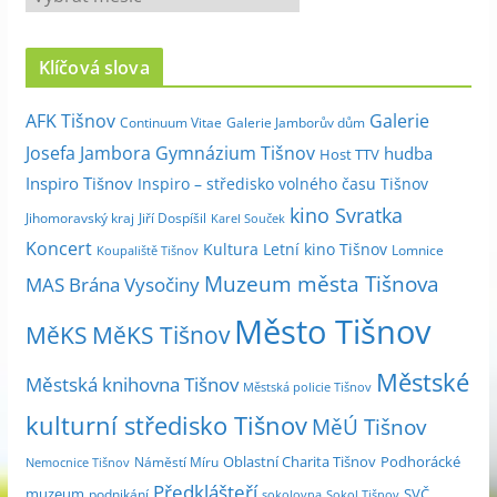
r
c
Klíčová slova
h
i
Galerie
AFK Tišnov
Continuum Vitae
Galerie Jamborův dům
v
Josefa Jambora
Gymnázium Tišnov
hudba
Host TTV
d
Inspiro Tišnov
Inspiro – středisko volného času Tišnov
l
kino Svratka
e
Jihomoravský kraj
Jiří Dospíšil
Karel Souček
m
Koncert
Kultura
Letní kino Tišnov
Lomnice
Koupaliště Tišnov
ě
Muzeum města Tišnova
MAS Brána Vysočiny
s
Město Tišnov
í
MěKS
MěKS Tišnov
c
Městské
e
Městská knihovna Tišnov
Městská policie Tišnov
kulturní středisko Tišnov
MěÚ Tišnov
Oblastní Charita Tišnov
Podhorácké
Náměstí Míru
Nemocnice Tišnov
Předklášteří
muzeum
SVČ
podnikání
sokolovna
Sokol Tišnov