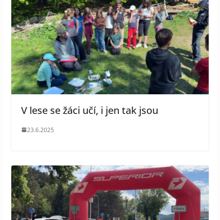
V lese se žáci učí, i jen tak jsou
23.6.2025