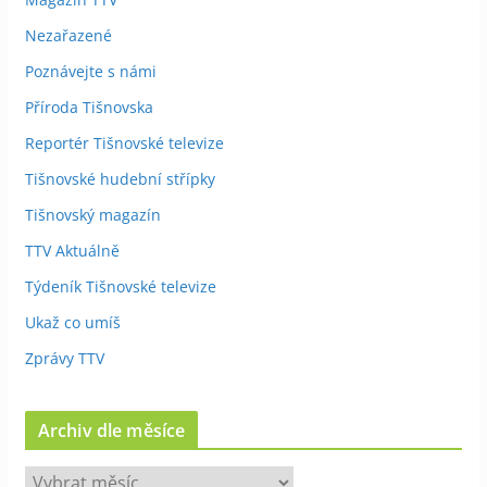
Nezařazené
Poznávejte s námi
Příroda Tišnovska
Reportér Tišnovské televize
Tišnovské hudební střípky
Tišnovský magazín
TTV Aktuálně
Týdeník Tišnovské televize
Ukaž co umíš
Zprávy TTV
Archiv dle měsíce
A