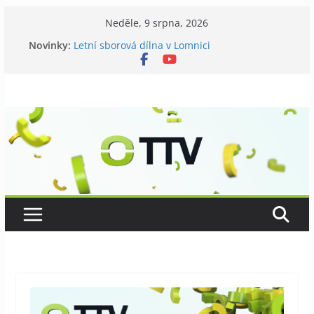
Přeskočit
Neděle, 9 srpna, 2026
na
Galerii vládne Ticho Petra Nikla
Novinky:
Letní sborová dílna v Lomnici
obsah
Chovatelé si připomněli 120 let své existence
Níhovský triatlon už podvanácté
Badatelská vycházka se zkoumáním přírody