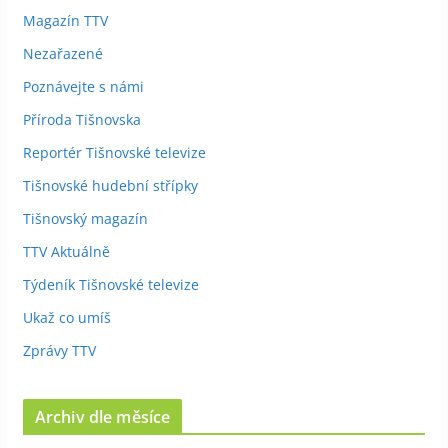
Magazín TTV
Nezařazené
Poznávejte s námi
Příroda Tišnovska
Reportér Tišnovské televize
Tišnovské hudební střípky
Tišnovský magazín
TTV Aktuálně
Týdeník Tišnovské televize
Ukaž co umíš
Zprávy TTV
Archiv dle měsíce