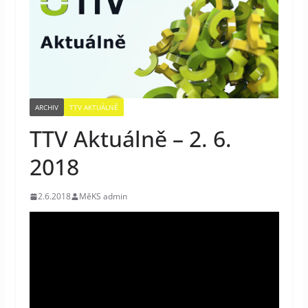
ARCHIV
TTV AKTUÁLNĚ
TTV Aktuálně – 2. 6.
2018
2.6.2018
MěKS admin