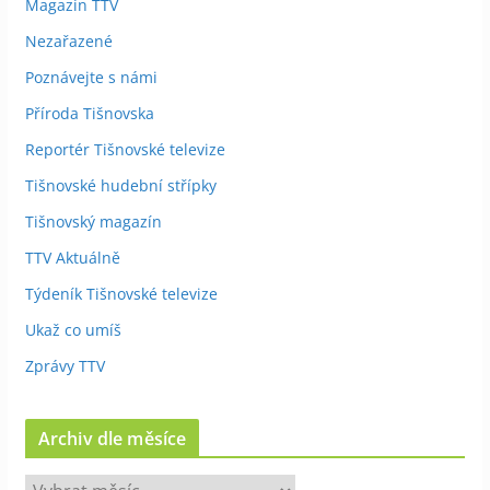
Magazín TTV
Nezařazené
Poznávejte s námi
Příroda Tišnovska
Reportér Tišnovské televize
Tišnovské hudební střípky
Tišnovský magazín
TTV Aktuálně
Týdeník Tišnovské televize
Ukaž co umíš
Zprávy TTV
Archiv dle měsíce
A