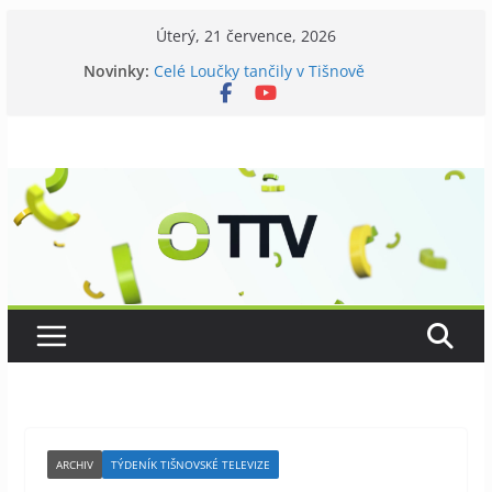
Přeskočit
Úterý, 21 července, 2026
na
Novinky:
Celé Loučky tančily v Tišnově
obsah
V Tišnově startovali utramaratonci
David Koller zahrál v Tišnově
Příměstský tábor pro seniory
Kostel v Předklášteří má nový zvon
ARCHIV
TÝDENÍK TIŠNOVSKÉ TELEVIZE