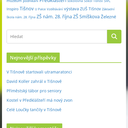
Předklášteří
muzeum
SVČ
podnikání
sokolovna
Sokol Tišnov
Tišnov
výstava
ZUŠ Tišnov
Inspiro
Základní
U Palce
Vzdělávání
ZŠ nám. 28. října
ZŠ Smíškova
Železné
škola nám. 28. října
Nejnovější příspěvky
V Tišnově startovali utramaratonci
David Koller zahrál v Tišnově
Příměstský tábor pro seniory
Kostel v Předklášteří má nový zvon
Celé Loučky tančily v Tišnově