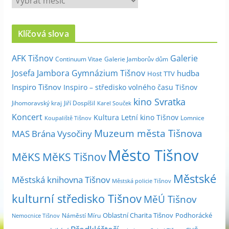
r
c
Klíčová slova
h
i
Galerie
AFK Tišnov
Continuum Vitae
Galerie Jamborův dům
v
Josefa Jambora
Gymnázium Tišnov
hudba
Host TTV
d
Inspiro Tišnov
Inspiro – středisko volného času Tišnov
l
kino Svratka
e
Jihomoravský kraj
Jiří Dospíšil
Karel Souček
m
Koncert
Kultura
Letní kino Tišnov
Lomnice
Koupaliště Tišnov
ě
Muzeum města Tišnova
MAS Brána Vysočiny
s
Město Tišnov
í
MěKS
MěKS Tišnov
c
Městské
e
Městská knihovna Tišnov
Městská policie Tišnov
kulturní středisko Tišnov
MěÚ Tišnov
Oblastní Charita Tišnov
Podhorácké
Náměstí Míru
Nemocnice Tišnov