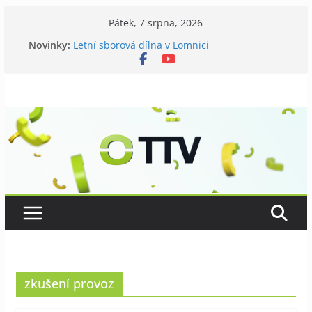
Přeskočit
Pátek, 7 srpna, 2026
na
Novinky:
Letní sborová dílna v Lomnici
obsah
Chovatelé si připomněli 120 let své existence
Níhovský triatlon už podvanácté
Badatelská vycházka se zkoumáním přírody
Galerii vládne Ticho Petra Nikla
zkušení provoz