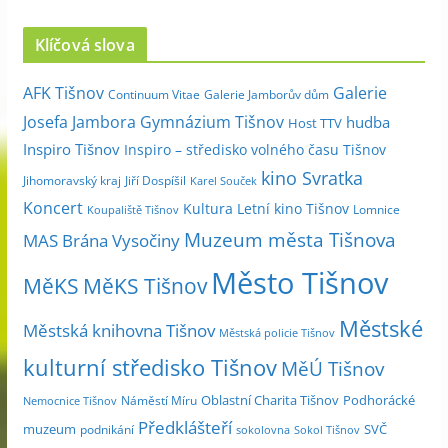
r
c
Klíčová slova
h
i
Galerie
AFK Tišnov
Continuum Vitae
Galerie Jamborův dům
v
Josefa Jambora
Gymnázium Tišnov
hudba
Host TTV
d
Inspiro Tišnov
Inspiro – středisko volného času Tišnov
l
kino Svratka
e
Jihomoravský kraj
Jiří Dospíšil
Karel Souček
m
Koncert
Kultura
Letní kino Tišnov
Lomnice
Koupaliště Tišnov
ě
Muzeum města Tišnova
MAS Brána Vysočiny
s
Město Tišnov
í
MěKS
MěKS Tišnov
c
Městské
e
Městská knihovna Tišnov
Městská policie Tišnov
kulturní středisko Tišnov
MěÚ Tišnov
Oblastní Charita Tišnov
Podhorácké
Náměstí Míru
Nemocnice Tišnov
Předklášteří
muzeum
SVČ
podnikání
sokolovna
Sokol Tišnov