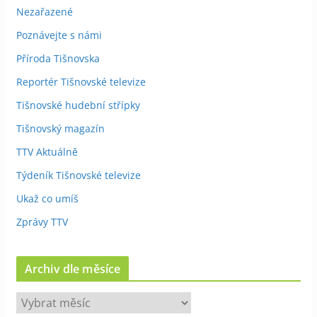
Nezařazené
Poznávejte s námi
Příroda Tišnovska
Reportér Tišnovské televize
Tišnovské hudební střípky
Tišnovský magazín
TTV Aktuálně
Týdeník Tišnovské televize
Ukaž co umíš
Zprávy TTV
Archiv dle měsíce
A