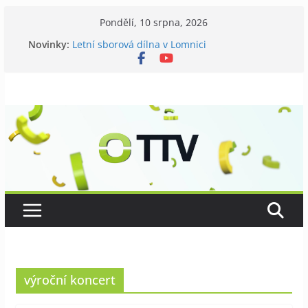
Přeskočit
Pondělí, 10 srpna, 2026
na
Novinky:
Letní sborová dílna v Lomnici
obsah
Chovatelé si připomněli 120 let své existence
Níhovský triatlon už podvanácté
Badatelská vycházka se zkoumáním přírody
Galerii vládne Ticho Petra Nikla
výroční koncert