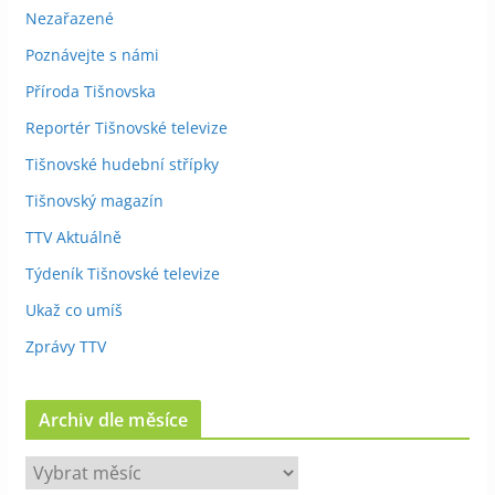
Nezařazené
Poznávejte s námi
Příroda Tišnovska
Reportér Tišnovské televize
Tišnovské hudební střípky
Tišnovský magazín
TTV Aktuálně
Týdeník Tišnovské televize
Ukaž co umíš
Zprávy TTV
Archiv dle měsíce
A