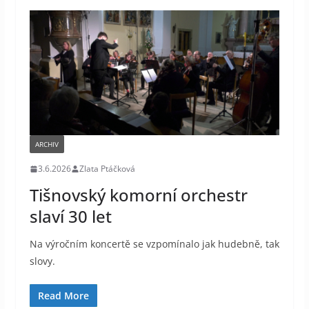
ARCHIV
3.6.2026
Zlata Ptáčková
Tišnovský komorní orchestr
slaví 30 let
Na výročním koncertě se vzpomínalo jak hudebně, tak
slovy.
Read More