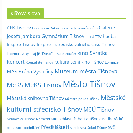
r
c
Klíčová slova
h
i
Galerie
AFK Tišnov
Continuum Vitae
Galerie Jamborův dům
v
Josefa Jambora
Gymnázium Tišnov
hudba
Host TTV
d
Inspiro Tišnov
Inspiro – středisko volného času Tišnov
l
kino Svratka
e
Jihomoravský kraj
Jiří Dospíšil
Karel Souček
m
Koncert
Kultura
Letní kino Tišnov
Lomnice
Koupaliště Tišnov
ě
Muzeum města Tišnova
MAS Brána Vysočiny
s
Město Tišnov
í
MěKS
MěKS Tišnov
c
Městské
e
Městská knihovna Tišnov
Městská policie Tišnov
kulturní středisko Tišnov
MěÚ Tišnov
Oblastní Charita Tišnov
Podhorácké
Náměstí Míru
Nemocnice Tišnov
Předklášteří
muzeum
SVČ
podnikání
sokolovna
Sokol Tišnov