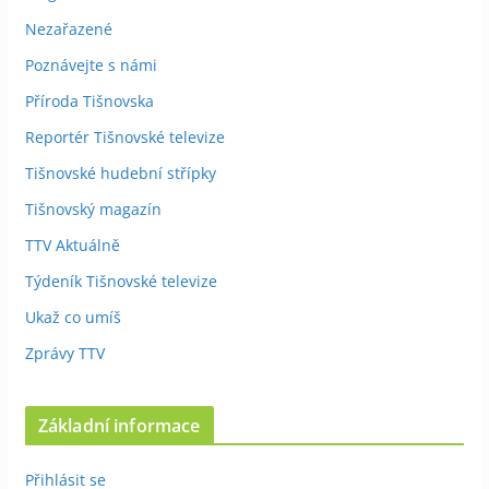
Nezařazené
Poznávejte s námi
Příroda Tišnovska
Reportér Tišnovské televize
Tišnovské hudební střípky
Tišnovský magazín
TTV Aktuálně
Týdeník Tišnovské televize
Ukaž co umíš
Zprávy TTV
Základní informace
Přihlásit se