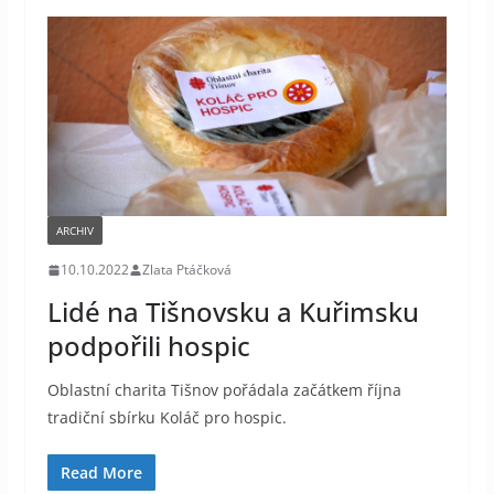
ARCHIV
10.10.2022
Zlata Ptáčková
Lidé na Tišnovsku a Kuřimsku
podpořili hospic
Oblastní charita Tišnov pořádala začátkem října
tradiční sbírku Koláč pro hospic.
Read More