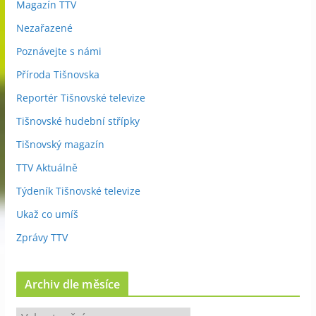
Magazín TTV
Nezařazené
Poznávejte s námi
Příroda Tišnovska
Reportér Tišnovské televize
Tišnovské hudební střípky
Tišnovský magazín
TTV Aktuálně
Týdeník Tišnovské televize
Ukaž co umíš
Zprávy TTV
Archiv dle měsíce
A