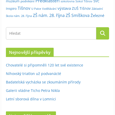
Předklášteří
muzeum
SVČ
podnikání
sokolovna
Sokol Tišnov
Tišnov
výstava
ZUŠ Tišnov
Inspiro
Základní
U Palce
Vzdělávání
ZŠ nám. 28. října
ZŠ Smíškova
Železné
škola nám. 28. října
Nejnovější příspěvky
Chovatelé si připomněli 120 let své existence
Níhovský triatlon už podvanácté
Badatelská vycházka se zkoumáním přírody
Galerii vládne Ticho Petra Nikla
Letní sborová dílna v Lomnici