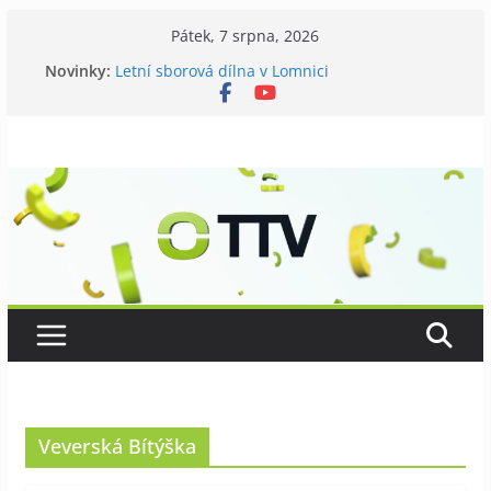
Přeskočit
Pátek, 7 srpna, 2026
na
Novinky:
Letní sborová dílna v Lomnici
obsah
Chovatelé si připomněli 120 let své existence
Níhovský triatlon už podvanácté
Badatelská vycházka se zkoumáním přírody
Galerii vládne Ticho Petra Nikla
Veverská Bítýška