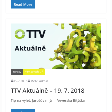
Read More
ARCHIV
TTV AKTUÁLNĚ
19.7.2018
MěKS admin
TTV Aktuálně – 19. 7. 2018
Tip na výlet: Jarošův mlýn – Veverská Bítýška