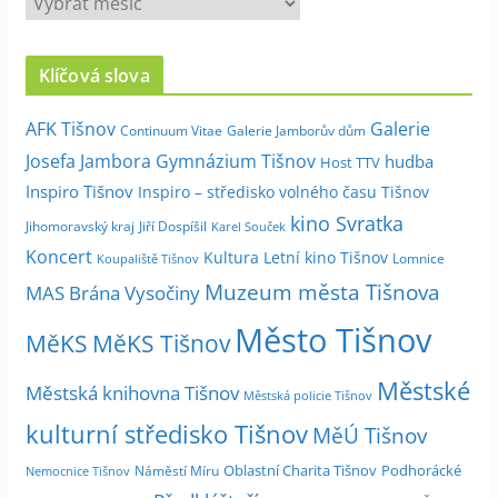
r
c
Klíčová slova
h
i
Galerie
AFK Tišnov
Continuum Vitae
Galerie Jamborův dům
v
Josefa Jambora
Gymnázium Tišnov
hudba
Host TTV
d
Inspiro Tišnov
Inspiro – středisko volného času Tišnov
l
kino Svratka
e
Jihomoravský kraj
Jiří Dospíšil
Karel Souček
m
Koncert
Kultura
Letní kino Tišnov
Lomnice
Koupaliště Tišnov
ě
Muzeum města Tišnova
MAS Brána Vysočiny
s
Město Tišnov
í
MěKS
MěKS Tišnov
c
Městské
e
Městská knihovna Tišnov
Městská policie Tišnov
kulturní středisko Tišnov
MěÚ Tišnov
Oblastní Charita Tišnov
Podhorácké
Náměstí Míru
Nemocnice Tišnov