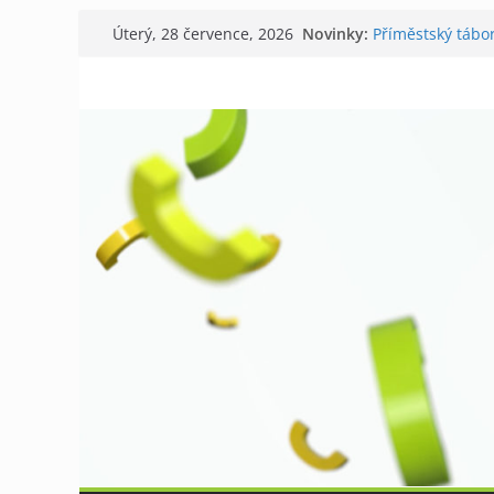
Přeskočit
Novinky:
Příměstský tábor
Úterý, 28 července, 2026
na
Letní sborová dí
Tišnov aktuálně
obsah
V Tišnově starto
David Koller zah