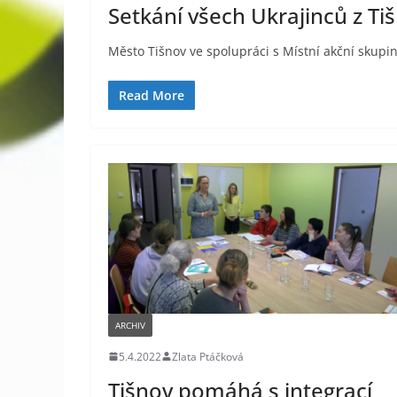
Setkání všech Ukrajinců z Ti
Město Tišnov ve spolupráci s Místní akční skupi
Read More
ARCHIV
5.4.2022
Zlata Ptáčková
Tišnov pomáhá s integrací