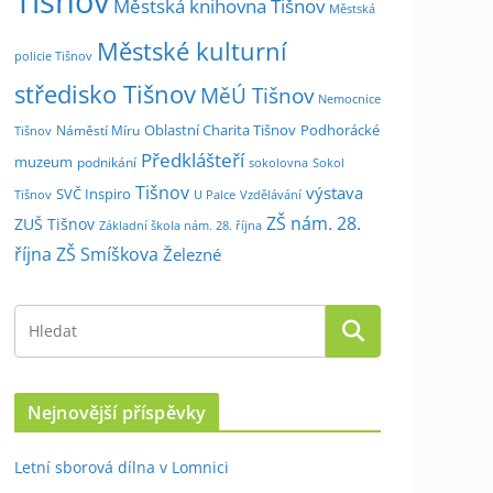
Tišnov
Městská knihovna Tišnov
Městská
Městské kulturní
policie Tišnov
středisko Tišnov
MěÚ Tišnov
Nemocnice
Oblastní Charita Tišnov
Podhorácké
Náměstí Míru
Tišnov
Předklášteří
muzeum
podnikání
sokolovna
Sokol
Tišnov
výstava
SVČ Inspiro
Tišnov
U Palce
Vzdělávání
ZŠ nám. 28.
ZUŠ Tišnov
Základní škola nám. 28. října
října
ZŠ Smíškova
Železné
Nejnovější příspěvky
Letní sborová dílna v Lomnici