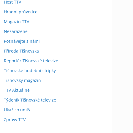
Host TTV
Hradní průvodce
Magazín TTV
Nezařazené
Poznávejte s námi
Příroda Tišnovska
Reportér Tišnovské televize
Tišnovské hudební střípky
Tišnovský magazín
TTV Aktuálně
Týdeník Tišnovské televize
Ukaž co umíš
Zprávy TTV