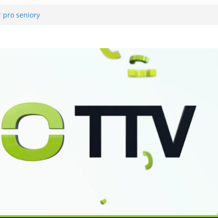
 pro seniory
lna v Lomnici
vali utramaratonci
rál v Tišnově