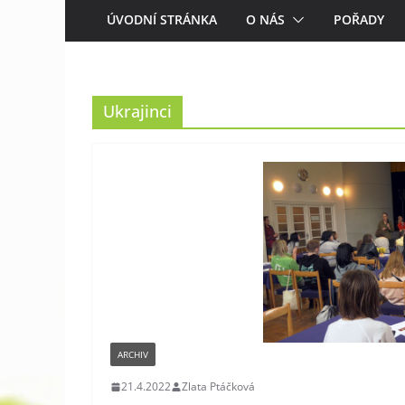
ÚVODNÍ STRÁNKA
O NÁS
POŘADY
Ukrajinci
ARCHIV
21.4.2022
Zlata Ptáčková