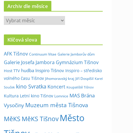
Archiv dle měsíce
A
r
c
Klíčová slova
h
i
AFK Tišnov
Continuum Vitae
Galerie Jamborův dům
v
Galerie Josefa Jambora
Gymnázium Tišnov
d
hudba
Inspiro Tišnov
Inspiro – středisko
Host TTV
l
volného času Tišnov
e
Jihomoravský kraj
Jiří Dospíšil
Karel
kino Svratka
m
Koncert
Souček
Koupaliště Tišnov
ě
MAS Brána
Kultura
Letní kino Tišnov
Lomnice
s
Muzeum města Tišnova
Vysočiny
í
Město
c
MěKS
MěKS Tišnov
e