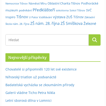
Oblastní Charita Tišnov
Podhorácké
Náměstí Míru
Nemocnice Tišnov
Předklášteří
muzeum
SVČ
podnikání
sokolovna
Sokol Tišnov
Tišnov
výstava
ZUŠ Tišnov
Inspiro
Základní
U Palce
Vzdělávání
ZŠ nám. 28. října
ZŠ Smíškova
Železné
škola nám. 28. října
Nejnovější příspěvky
Chovatelé si připomněli 120 let své existence
Níhovský triatlon už podvanácté
Badatelská vycházka se zkoumáním přírody
Galerii vládne Ticho Petra Nikla
Letní sborová dílna v Lomnici