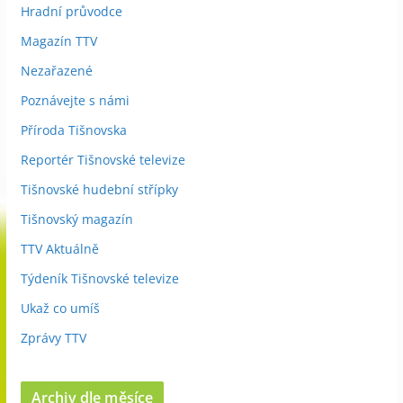
Hradní průvodce
Magazín TTV
Nezařazené
Poznávejte s námi
Příroda Tišnovska
Reportér Tišnovské televize
Tišnovské hudební střípky
Tišnovský magazín
TTV Aktuálně
Týdeník Tišnovské televize
Ukaž co umíš
Zprávy TTV
Archiv dle měsíce