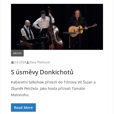
ARCHIV
3.6.2024
Zlata Ptáčková
S úsměvy Donkichotů
Kabaretní talkshow přivezli do Tišnova Vít Šujan a
Zbyněk Petržela. Jako hosta přizvali Tomáše
Matonohu.
Read More