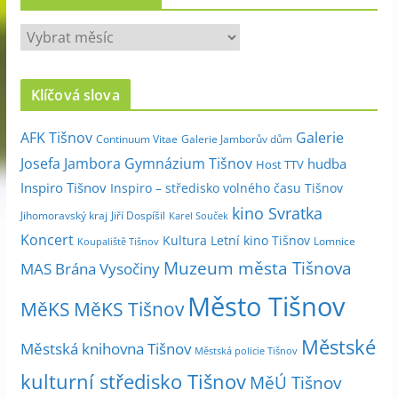
A
r
c
Klíčová slova
h
i
Galerie
AFK Tišnov
Continuum Vitae
Galerie Jamborův dům
v
Josefa Jambora
Gymnázium Tišnov
hudba
Host TTV
d
Inspiro Tišnov
Inspiro – středisko volného času Tišnov
l
kino Svratka
e
Jihomoravský kraj
Jiří Dospíšil
Karel Souček
m
Koncert
Kultura
Letní kino Tišnov
Lomnice
Koupaliště Tišnov
ě
Muzeum města Tišnova
MAS Brána Vysočiny
s
Město Tišnov
í
MěKS
MěKS Tišnov
c
Městské
e
Městská knihovna Tišnov
Městská policie Tišnov
kulturní středisko Tišnov
MěÚ Tišnov