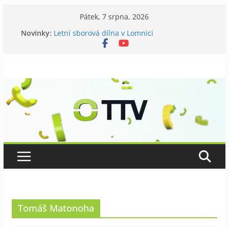
Přeskočit
Pátek, 7 srpna, 2026
na
Novinky:
Letní sborová dílna v Lomnici
obsah
Chovatelé si připomněli 120 let své existence
Níhovský triatlon už podvanácté
Badatelská vycházka se zkoumáním přírody
Galerii vládne Ticho Petra Nikla
Tomáš Matonoha