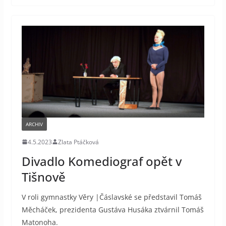
ARCHIV
4.5.2023
Zlata Ptáčková
Divadlo Komediograf opět v
Tišnově
V roli gymnastky Věry |Čáslavské se představil Tomáš
Měcháček, prezidenta Gustáva Husáka ztvárnil Tomáš
Matonoha.