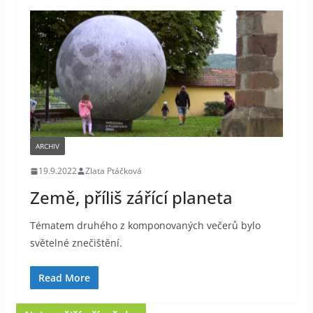
ARCHIV
19.9.2022
Zlata Ptáčková
Země, příliš zářící planeta
Tématem druhého z komponovaných večerů bylo
světelné znečištění.
Read More