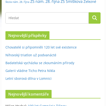
ZŠ nám. 28. října
ZŠ Smíškova
Železné
škola nám. 28. října
Nejnovější příspěvky
Chovatelé si připomněli 120 let své existence
Níhovský triatlon už podvanácté
Badatelská vycházka se zkoumáním přírody
Galerii vládne Ticho Petra Nikla
Letní sborová dílna v Lomnici
Nejnovější komentáře
Milan Hrabal
:
100 let Gymnázia Tišnov