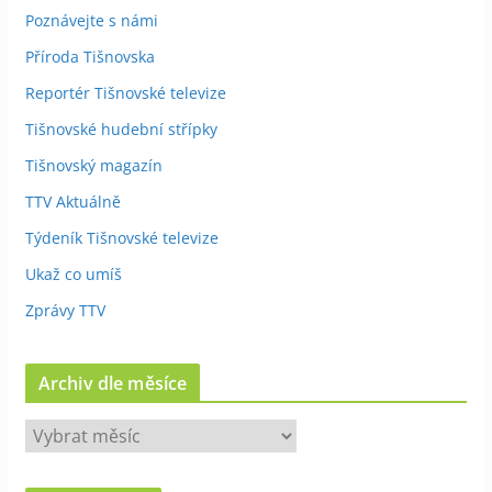
Poznávejte s námi
Příroda Tišnovska
Reportér Tišnovské televize
Tišnovské hudební střípky
Tišnovský magazín
TTV Aktuálně
Týdeník Tišnovské televize
Ukaž co umíš
Zprávy TTV
Archiv dle měsíce
A
r
c