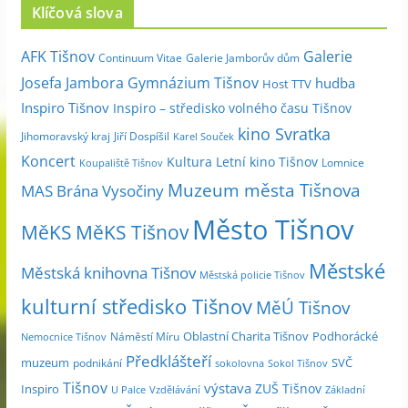
Klíčová slova
h
i
Galerie
AFK Tišnov
Continuum Vitae
Galerie Jamborův dům
v
Josefa Jambora
Gymnázium Tišnov
hudba
Host TTV
d
Inspiro Tišnov
Inspiro – středisko volného času Tišnov
l
kino Svratka
e
Jihomoravský kraj
Jiří Dospíšil
Karel Souček
m
Koncert
Kultura
Letní kino Tišnov
Lomnice
Koupaliště Tišnov
ě
Muzeum města Tišnova
MAS Brána Vysočiny
s
Město Tišnov
í
MěKS
MěKS Tišnov
c
Městské
e
Městská knihovna Tišnov
Městská policie Tišnov
kulturní středisko Tišnov
MěÚ Tišnov
Oblastní Charita Tišnov
Podhorácké
Náměstí Míru
Nemocnice Tišnov
Předklášteří
muzeum
SVČ
podnikání
sokolovna
Sokol Tišnov
Tišnov
výstava
ZUŠ Tišnov
Inspiro
Základní
U Palce
Vzdělávání