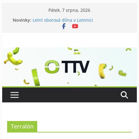
Přeskočit
Pátek, 7 srpna, 2026
na
Novinky:
Letní sborová dílna v Lomnici
obsah
Chovatelé si připomněli 120 let své existence
Níhovský triatlon už podvanácté
Badatelská vycházka se zkoumáním přírody
Galerii vládne Ticho Petra Nikla
Terralón