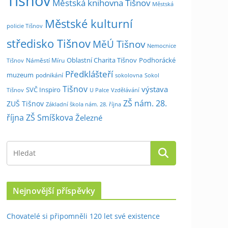
Tišnov
Městská knihovna Tišnov
Městská
Městské kulturní
policie Tišnov
středisko Tišnov
MěÚ Tišnov
Nemocnice
Oblastní Charita Tišnov
Podhorácké
Náměstí Míru
Tišnov
Předklášteří
muzeum
podnikání
sokolovna
Sokol
Tišnov
výstava
SVČ Inspiro
Tišnov
U Palce
Vzdělávání
ZŠ nám. 28.
ZUŠ Tišnov
Základní škola nám. 28. října
října
ZŠ Smíškova
Železné
Nejnovější příspěvky
Chovatelé si připomněli 120 let své existence