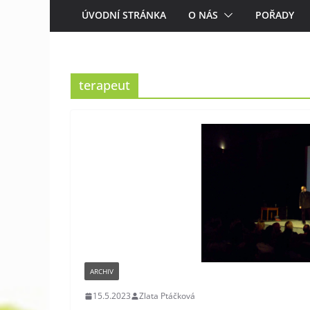
ÚVODNÍ STRÁNKA
O NÁS
POŘADY
terapeut
ARCHIV
15.5.2023
Zlata Ptáčková