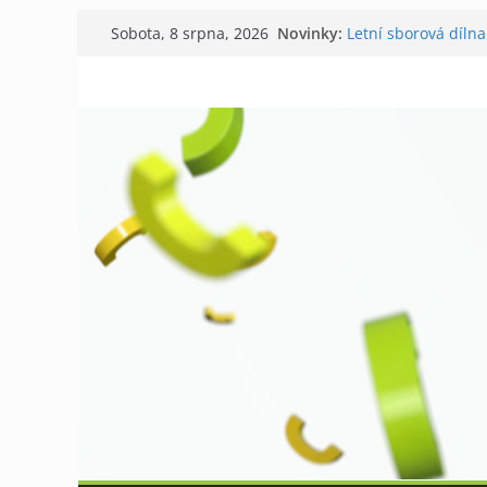
Přeskočit
Novinky:
Letní sborová dílna
Sobota, 8 srpna, 2026
na
Chovatelé si připom
Níhovský triatlon 
obsah
Badatelská vycház
Galerii vládne Tich