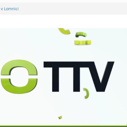
 v Lomnici
něli 120 let své existence
už podvanácté
ka se zkoumáním přírody
o Petra Nikla