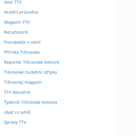
Host TTV
Hradní průvodce
Magazín TTV
Nezařazené
Poznávejte s námi
Příroda Tišnovska
Reportér Tišnovské televize
Tišnovské hudební střípky
Tišnovský magazín
TTV Aktuálně
Týdeník Tišnovské televize
Ukaž co umíš
Zprávy TTV