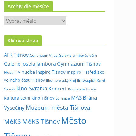
Archiv dle měsíce
A
r
c
Klíčová slova
h
i
AFK Tišnov
Continuum Vitae
Galerie Jamborův dům
v
Galerie Josefa Jambora
Gymnázium Tišnov
d
hudba
Inspiro Tišnov
Inspiro – středisko
Host TTV
l
volného času Tišnov
e
Jihomoravský kraj
Jiří Dospíšil
Karel
kino Svratka
m
Koncert
Souček
Koupaliště Tišnov
ě
MAS Brána
Kultura
Letní kino Tišnov
Lomnice
s
Muzeum města Tišnova
Vysočiny
í
Město
c
MěKS
MěKS Tišnov
e