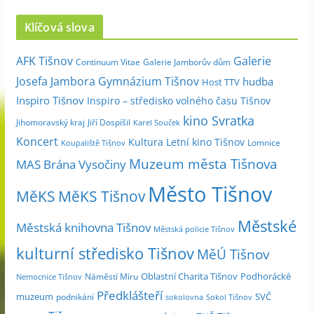
c
Klíčová slova
h
i
Galerie
AFK Tišnov
Continuum Vitae
Galerie Jamborův dům
v
Josefa Jambora
Gymnázium Tišnov
hudba
Host TTV
d
Inspiro Tišnov
Inspiro – středisko volného času Tišnov
l
kino Svratka
e
Jihomoravský kraj
Jiří Dospíšil
Karel Souček
m
Koncert
Kultura
Letní kino Tišnov
Lomnice
Koupaliště Tišnov
ě
Muzeum města Tišnova
MAS Brána Vysočiny
s
Město Tišnov
í
MěKS
MěKS Tišnov
c
Městské
e
Městská knihovna Tišnov
Městská policie Tišnov
kulturní středisko Tišnov
MěÚ Tišnov
Oblastní Charita Tišnov
Podhorácké
Náměstí Míru
Nemocnice Tišnov
Předklášteří
muzeum
SVČ
podnikání
sokolovna
Sokol Tišnov