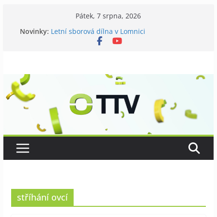
Přeskočit
Pátek, 7 srpna, 2026
na
Novinky:
Letní sborová dílna v Lomnici
obsah
Chovatelé si připomněli 120 let své existence
Níhovský triatlon už podvanácté
Badatelská vycházka se zkoumáním přírody
Galerii vládne Ticho Petra Nikla
stříhání ovcí