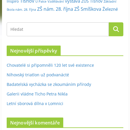
Tišnov
výstava
ZUŠ Tišnov
Inspiro
Základní
U Palce
Vzdělávání
ZŠ nám. 28. října
ZŠ Smíškova
Železné
škola nám. 28. října
Nejnovější příspěvky
Chovatelé si připomněli 120 let své existence
Níhovský triatlon už podvanácté
Badatelská vycházka se zkoumáním přírody
Galerii vládne Ticho Petra Nikla
Letní sborová dílna v Lomnici
Nejnovější komentáře