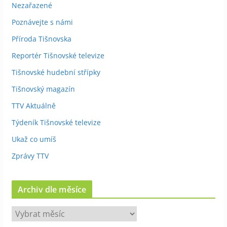
Nezařazené
Poznávejte s námi
Příroda Tišnovska
Reportér Tišnovské televize
Tišnovské hudební střípky
Tišnovský magazín
TTV Aktuálně
Týdeník Tišnovské televize
Ukaž co umíš
Zprávy TTV
Archiv dle měsíce
A
r