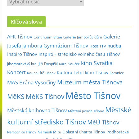
A
r
c
Klíčová slova
h
i
Galerie
AFK Tišnov
Continuum Vitae
Galerie Jamborův dům
v
Josefa Jambora
Gymnázium Tišnov
hudba
Host TTV
d
Inspiro Tišnov
Inspiro – středisko volného času Tišnov
l
kino Svratka
e
Jihomoravský kraj
Jiří Dospíšil
Karel Souček
m
Koncert
Kultura
Letní kino Tišnov
Lomnice
Koupaliště Tišnov
ě
Muzeum města Tišnova
MAS Brána Vysočiny
s
Město Tišnov
í
MěKS
MěKS Tišnov
c
Městské
e
Městská knihovna Tišnov
Městská policie Tišnov
kulturní středisko Tišnov
MěÚ Tišnov
Oblastní Charita Tišnov
Podhorácké
Náměstí Míru
Nemocnice Tišnov