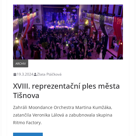
ARCHIV
19.3.2024
Zlata Ptáčková
XVIII. reprezentační ples města
Tišnova
Zahráli Moondance Orchestra Martina Kumžáka,
zatančila Veronika Lálová a zabubnovala skupina
Ritmo Factory.