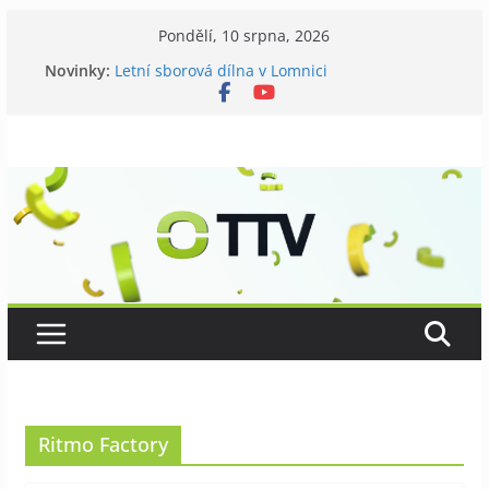
Přeskočit
Pondělí, 10 srpna, 2026
na
Novinky:
Letní sborová dílna v Lomnici
obsah
Chovatelé si připomněli 120 let své existence
Níhovský triatlon už podvanácté
Badatelská vycházka se zkoumáním přírody
Galerii vládne Ticho Petra Nikla
Ritmo Factory