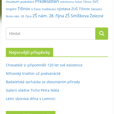
Předklášteří
muzeum
SVČ
podnikání
sokolovna
Sokol Tišnov
Tišnov
výstava
ZUŠ Tišnov
Inspiro
Základní
U Palce
Vzdělávání
ZŠ nám. 28. října
ZŠ Smíškova
Železné
škola nám. 28. října
Nejnovější příspěvky
Chovatelé si připomněli 120 let své existence
Níhovský triatlon už podvanácté
Badatelská vycházka se zkoumáním přírody
Galerii vládne Ticho Petra Nikla
Letní sborová dílna v Lomnici