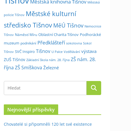
Tišnov
Městská knihovna Tišnov
Městská
Městské kulturní
policie Tišnov
středisko Tišnov
MěÚ Tišnov
Nemocnice
Oblastní Charita Tišnov
Podhorácké
Náměstí Míru
Tišnov
Předklášteří
muzeum
podnikání
sokolovna
Sokol
Tišnov
výstava
SVČ Inspiro
Tišnov
U Palce
Vzdělávání
ZŠ nám. 28.
ZUŠ Tišnov
Základní škola nám. 28. října
října
ZŠ Smíškova
Železné
Nejnovější příspěvky
Chovatelé si připomněli 120 let své existence