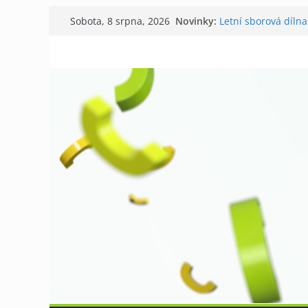
Přeskočit
Novinky:
Letní sborová dílna
Sobota, 8 srpna, 2026
na
Chovatelé si připom
Níhovský triatlon 
obsah
Badatelská vycház
Galerii vládne Tich