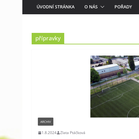
ÚVODNÍ STRÁNKA
O NÁS
POŘADY
přípravky
ARCHIV
1.8.2024
Zlata Ptáčková