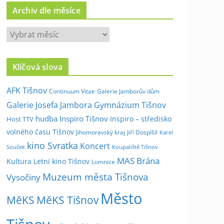
Archiv dle měsíce
A
r
c
Klíčová slova
h
i
AFK Tišnov
Continuum Vitae
Galerie Jamborův dům
v
Galerie Josefa Jambora
Gymnázium Tišnov
d
hudba
Inspiro Tišnov
Inspiro – středisko
Host TTV
l
volného času Tišnov
e
Jihomoravský kraj
Jiří Dospíšil
Karel
kino Svratka
m
Koncert
Souček
Koupaliště Tišnov
ě
MAS Brána
Kultura
Letní kino Tišnov
Lomnice
s
Muzeum města Tišnova
Vysočiny
í
Město
c
MěKS
MěKS Tišnov
e