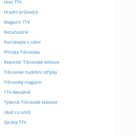
Host TTV
Hradní průvodce
Magazín TTV
Nezařazené
Poznávejte s námi
Příroda Tišnovska
Reportér Tišnovské televize
Tišnovské hudební střípky
Tišnovský magazín
TTV Aktuálně
Týdeník Tišnovské televize
Ukaž co umíš
Zprávy TTV