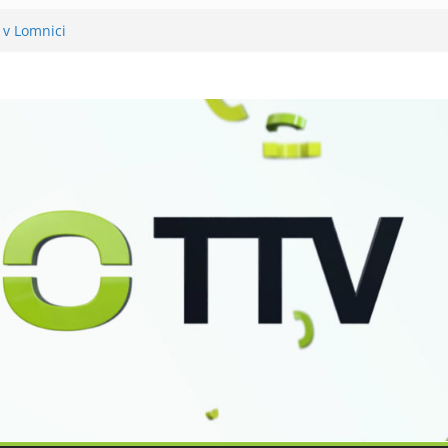
 v Lomnici
něli 120 let své existence
už podvanácté
ka se zkoumáním přírody
o Petra Nikla