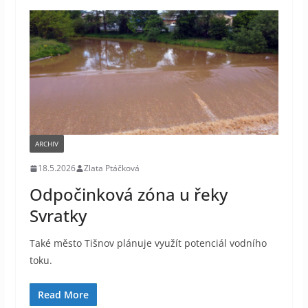
ARCHIV
18.5.2026
Zlata Ptáčková
Odpočinková zóna u řeky
Svratky
Také město Tišnov plánuje využít potenciál vodního
toku.
Read More