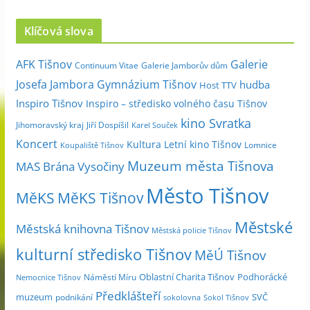
r
c
Klíčová slova
h
i
Galerie
AFK Tišnov
Continuum Vitae
Galerie Jamborův dům
v
Josefa Jambora
Gymnázium Tišnov
hudba
Host TTV
d
Inspiro Tišnov
Inspiro – středisko volného času Tišnov
l
kino Svratka
e
Jihomoravský kraj
Jiří Dospíšil
Karel Souček
m
Koncert
Kultura
Letní kino Tišnov
Lomnice
Koupaliště Tišnov
ě
Muzeum města Tišnova
MAS Brána Vysočiny
s
Město Tišnov
í
MěKS
MěKS Tišnov
c
Městské
e
Městská knihovna Tišnov
Městská policie Tišnov
kulturní středisko Tišnov
MěÚ Tišnov
Oblastní Charita Tišnov
Podhorácké
Náměstí Míru
Nemocnice Tišnov
Předklášteří
muzeum
SVČ
podnikání
sokolovna
Sokol Tišnov