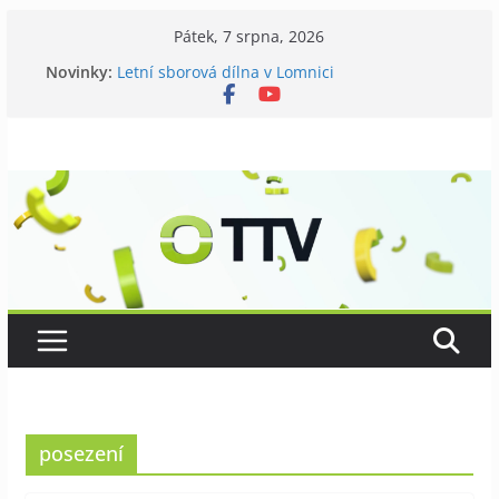
Přeskočit
Pátek, 7 srpna, 2026
na
Novinky:
Letní sborová dílna v Lomnici
obsah
Chovatelé si připomněli 120 let své existence
Níhovský triatlon už podvanácté
Badatelská vycházka se zkoumáním přírody
Galerii vládne Ticho Petra Nikla
posezení