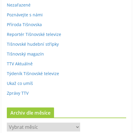
Nezařazené
Poznávejte s námi
Příroda Tišnovska
Reportér Tišnovské televize
Tišnovské hudební střípky
Tišnovský magazín
TTV Aktuálně
Týdeník Tišnovské televize
Ukaž co umíš
Zprávy TTV
Archiv dle měsíce
A