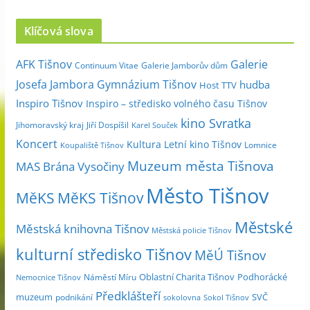
r
c
Klíčová slova
h
i
Galerie
AFK Tišnov
Continuum Vitae
Galerie Jamborův dům
v
Josefa Jambora
Gymnázium Tišnov
hudba
Host TTV
d
Inspiro Tišnov
Inspiro – středisko volného času Tišnov
l
kino Svratka
e
Jihomoravský kraj
Jiří Dospíšil
Karel Souček
m
Koncert
Kultura
Letní kino Tišnov
Lomnice
Koupaliště Tišnov
ě
Muzeum města Tišnova
MAS Brána Vysočiny
s
Město Tišnov
í
MěKS
MěKS Tišnov
c
Městské
e
Městská knihovna Tišnov
Městská policie Tišnov
kulturní středisko Tišnov
MěÚ Tišnov
Oblastní Charita Tišnov
Podhorácké
Náměstí Míru
Nemocnice Tišnov
Předklášteří
muzeum
SVČ
podnikání
sokolovna
Sokol Tišnov