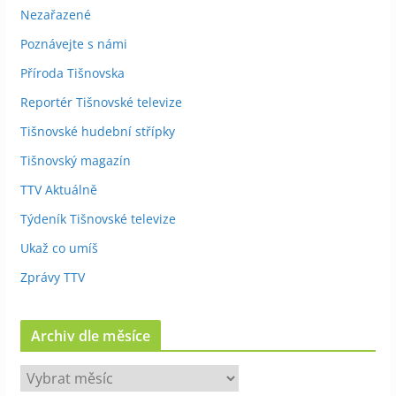
Nezařazené
Poznávejte s námi
Příroda Tišnovska
Reportér Tišnovské televize
Tišnovské hudební střípky
Tišnovský magazín
TTV Aktuálně
Týdeník Tišnovské televize
Ukaž co umíš
Zprávy TTV
Archiv dle měsíce
A