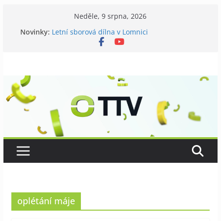
Přeskočit
Neděle, 9 srpna, 2026
na
Novinky:
Letní sborová dílna v Lomnici
obsah
Chovatelé si připomněli 120 let své existence
Níhovský triatlon už podvanácté
Badatelská vycházka se zkoumáním přírody
Galerii vládne Ticho Petra Nikla
oplétání máje