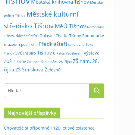
Tišnov
Městská knihovna Tišnov
Městská
Městské kulturní
policie Tišnov
středisko Tišnov
MěÚ Tišnov
Nemocnice
Oblastní Charita Tišnov
Podhorácké
Náměstí Míru
Tišnov
Předklášteří
muzeum
podnikání
sokolovna
Sokol
Tišnov
výstava
SVČ Inspiro
Tišnov
U Palce
Vzdělávání
ZŠ nám. 28.
ZUŠ Tišnov
Základní škola nám. 28. října
října
ZŠ Smíškova
Železné
Nejnovější příspěvky
Chovatelé si připomněli 120 let své existence