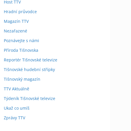
Host TTV
Hradní průvodce
Magazín TTV
Nezařazené
Poznávejte s námi
Příroda Tišnovska
Reportér Tišnovské televize
Tišnovské hudební střípky
Tišnovský magazín
TTV Aktuálně
Týdeník Tišnovské televize
Ukaž co umíš
Zprávy TTV