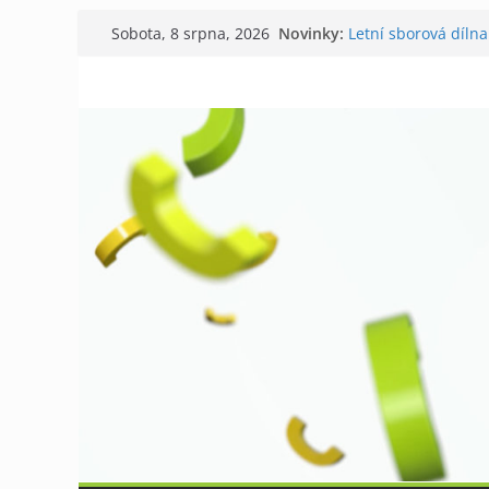
Přeskočit
Novinky:
Letní sborová dílna
Sobota, 8 srpna, 2026
na
Chovatelé si připom
Níhovský triatlon 
obsah
Badatelská vycház
Galerii vládne Tich