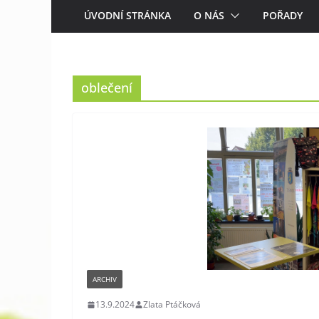
ÚVODNÍ STRÁNKA
O NÁS
POŘADY
oblečení
ARCHIV
13.9.2024
Zlata Ptáčková