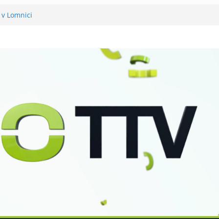
 v Lomnici
něli 120 let své existence
už podvanácté
ka se zkoumáním přírody
o Petra Nikla