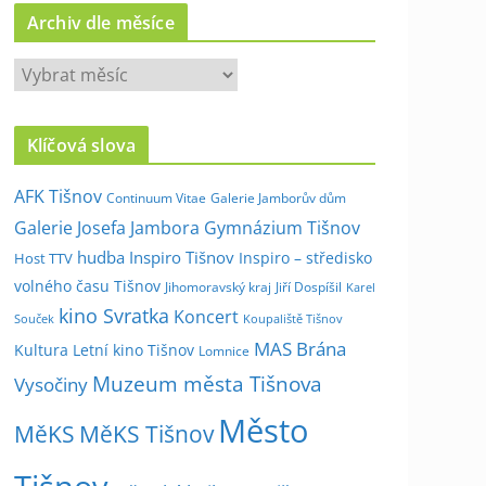
Archiv dle měsíce
A
r
c
Klíčová slova
h
i
AFK Tišnov
Continuum Vitae
Galerie Jamborův dům
v
Galerie Josefa Jambora
Gymnázium Tišnov
d
hudba
Inspiro Tišnov
Inspiro – středisko
Host TTV
l
volného času Tišnov
e
Jihomoravský kraj
Jiří Dospíšil
Karel
kino Svratka
m
Koncert
Souček
Koupaliště Tišnov
ě
MAS Brána
Kultura
Letní kino Tišnov
Lomnice
s
Muzeum města Tišnova
Vysočiny
í
Město
c
MěKS
MěKS Tišnov
e