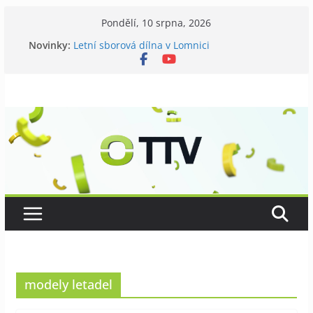
Přeskočit
Pondělí, 10 srpna, 2026
na
Novinky:
Letní sborová dílna v Lomnici
obsah
Chovatelé si připomněli 120 let své existence
Níhovský triatlon už podvanácté
Badatelská vycházka se zkoumáním přírody
Galerii vládne Ticho Petra Nikla
modely letadel