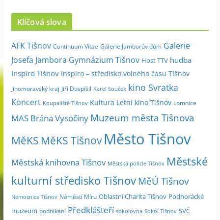
r
c
Klíčová slova
h
i
Galerie
AFK Tišnov
Continuum Vitae
Galerie Jamborův dům
v
Josefa Jambora
Gymnázium Tišnov
hudba
Host TTV
d
Inspiro Tišnov
Inspiro – středisko volného času Tišnov
l
kino Svratka
e
Jihomoravský kraj
Jiří Dospíšil
Karel Souček
m
Koncert
Kultura
Letní kino Tišnov
Lomnice
Koupaliště Tišnov
ě
Muzeum města Tišnova
MAS Brána Vysočiny
s
Město Tišnov
í
MěKS
MěKS Tišnov
c
Městské
e
Městská knihovna Tišnov
Městská policie Tišnov
kulturní středisko Tišnov
MěÚ Tišnov
Oblastní Charita Tišnov
Podhorácké
Náměstí Míru
Nemocnice Tišnov
Předklášteří
muzeum
SVČ
podnikání
sokolovna
Sokol Tišnov