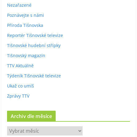
Nezařazené
Poznávejte s námi
Příroda Tišnovska
Reportér Tišnovské televize
Tišnovské hudební střípky
Tišnovský magazín
TTV Aktuálně
Týdeník Tišnovské televize
Ukaž co umíš
Zprávy TTV
Archiv dle měsíce
A