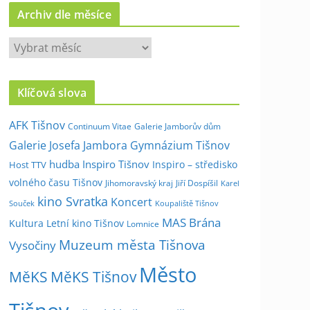
Archiv dle měsíce
A
r
c
Klíčová slova
h
i
AFK Tišnov
Continuum Vitae
Galerie Jamborův dům
v
Galerie Josefa Jambora
Gymnázium Tišnov
d
hudba
Inspiro Tišnov
Inspiro – středisko
Host TTV
l
volného času Tišnov
e
Jihomoravský kraj
Jiří Dospíšil
Karel
kino Svratka
m
Koncert
Souček
Koupaliště Tišnov
ě
MAS Brána
Kultura
Letní kino Tišnov
Lomnice
s
Muzeum města Tišnova
Vysočiny
í
Město
c
MěKS
MěKS Tišnov
e