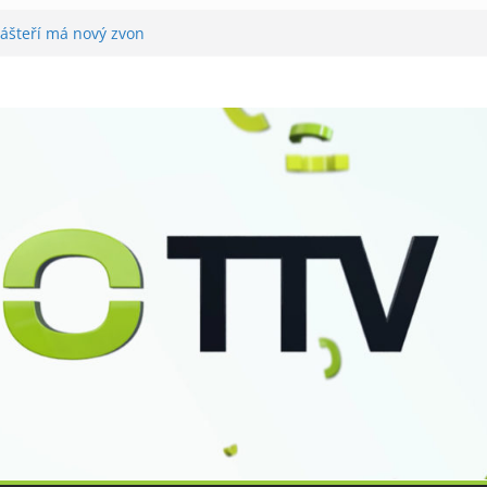
lášteří má nový zvon
ě
tovali utramaratonci
ahrál v Tišnově
or pro seniory