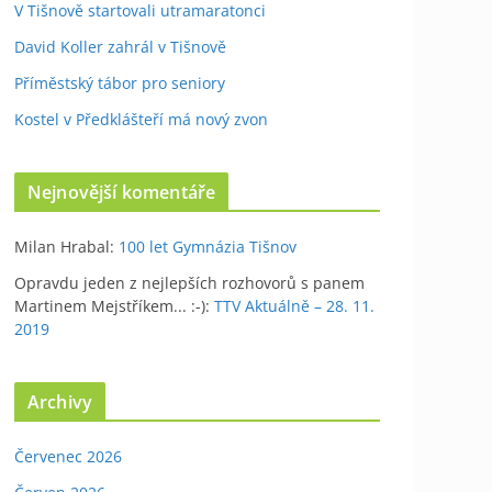
V Tišnově startovali utramaratonci
David Koller zahrál v Tišnově
Příměstský tábor pro seniory
Kostel v Předklášteří má nový zvon
Nejnovější komentáře
Milan Hrabal
:
100 let Gymnázia Tišnov
Opravdu jeden z nejlepších rozhovorů s panem
Martinem Mejstříkem... :-)
:
TTV Aktuálně – 28. 11.
2019
Archivy
Červenec 2026