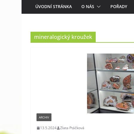
ÚVODNÍ STRÁNKA
O NÁS
POŘADY
mineralogický kroužek
ARCHIV
13.5.2024
Zlata Ptáčková