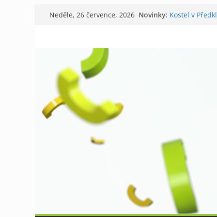
Přeskočit
Novinky:
Kostel v Předk
Neděle, 26 července, 2026
na
Tišnov aktuáln
V Tišnově star
obsah
David Koller z
Příměstský táb