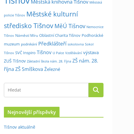
Tišnov
Městská knihovna Tišnov
Městská
Městské kulturní
policie Tišnov
středisko Tišnov
MěÚ Tišnov
Nemocnice
Oblastní Charita Tišnov
Podhorácké
Náměstí Míru
Tišnov
Předklášteří
muzeum
podnikání
sokolovna
Sokol
Tišnov
výstava
SVČ Inspiro
Tišnov
U Palce
Vzdělávání
ZŠ nám. 28.
ZUŠ Tišnov
Základní škola nám. 28. října
října
ZŠ Smíškova
Železné
Nejnovější příspěvky
Tišnov aktuálně