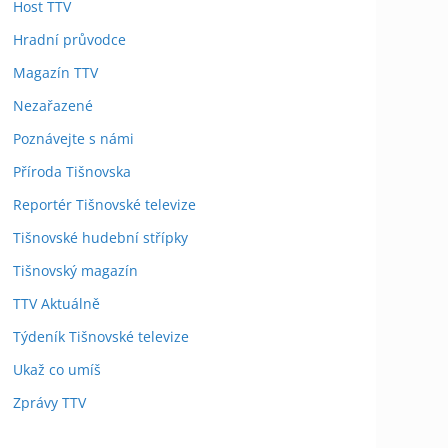
Host TTV
Hradní průvodce
Magazín TTV
Nezařazené
Poznávejte s námi
Příroda Tišnovska
Reportér Tišnovské televize
Tišnovské hudební střípky
Tišnovský magazín
TTV Aktuálně
Týdeník Tišnovské televize
Ukaž co umíš
Zprávy TTV