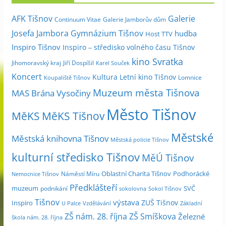
i
Galerie
AFK Tišnov
Continuum Vitae
Galerie Jamborův dům
v
Josefa Jambora
Gymnázium Tišnov
hudba
Host TTV
d
Inspiro Tišnov
Inspiro – středisko volného času Tišnov
l
kino Svratka
e
Jihomoravský kraj
Jiří Dospíšil
Karel Souček
m
Koncert
Kultura
Letní kino Tišnov
Lomnice
Koupaliště Tišnov
ě
Muzeum města Tišnova
MAS Brána Vysočiny
s
Město Tišnov
í
MěKS
MěKS Tišnov
c
Městské
e
Městská knihovna Tišnov
Městská policie Tišnov
kulturní středisko Tišnov
MěÚ Tišnov
Oblastní Charita Tišnov
Podhorácké
Náměstí Míru
Nemocnice Tišnov
Předklášteří
muzeum
SVČ
podnikání
sokolovna
Sokol Tišnov
Tišnov
výstava
ZUŠ Tišnov
Inspiro
Základní
U Palce
Vzdělávání
ZŠ nám. 28. října
ZŠ Smíškova
Železné
škola nám. 28. října