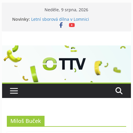
Přeskočit
Neděle, 9 srpna, 2026
na
Novinky:
Letní sborová dílna v Lomnici
obsah
Chovatelé si připomněli 120 let své existence
Níhovský triatlon už podvanácté
Badatelská vycházka se zkoumáním přírody
Galerii vládne Ticho Petra Nikla
Miloš Buček