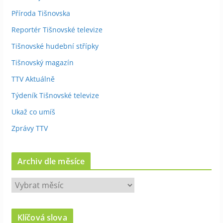
Příroda Tišnovska
Reportér Tišnovské televize
Tišnovské hudební střípky
Tišnovský magazín
TTV Aktuálně
Týdeník Tišnovské televize
Ukaž co umíš
Zprávy TTV
Archiv dle měsíce
A
r
c
Klíčová slova
h