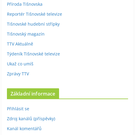
Příroda Tišnovska
Reportér Tišnovské televize
Tišnovské hudební střípky
Tišnovský magazín
TTV Aktuálně
Týdeník Tišnovské televize
Ukaž co umíš
Zprávy TTV
Základní informace
Přihlásit se
Zdroj kanálů (příspěvky)
Kanál komentářů