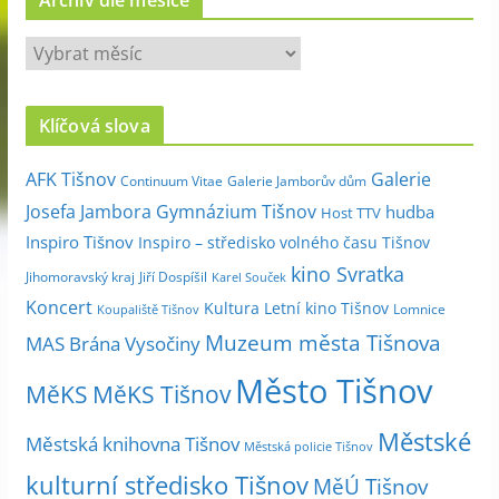
A
r
c
Klíčová slova
h
i
Galerie
AFK Tišnov
Continuum Vitae
Galerie Jamborův dům
v
Josefa Jambora
Gymnázium Tišnov
hudba
Host TTV
d
Inspiro Tišnov
Inspiro – středisko volného času Tišnov
l
kino Svratka
e
Jihomoravský kraj
Jiří Dospíšil
Karel Souček
m
Koncert
Kultura
Letní kino Tišnov
Lomnice
Koupaliště Tišnov
ě
Muzeum města Tišnova
MAS Brána Vysočiny
s
Město Tišnov
í
MěKS
MěKS Tišnov
c
Městské
e
Městská knihovna Tišnov
Městská policie Tišnov
kulturní středisko Tišnov
MěÚ Tišnov