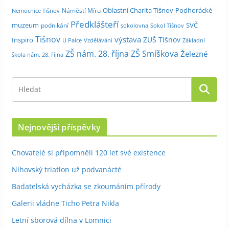
Oblastní Charita Tišnov
Podhorácké
Náměstí Míru
Nemocnice Tišnov
Předklášteří
muzeum
SVČ
podnikání
sokolovna
Sokol Tišnov
Tišnov
výstava
ZUŠ Tišnov
Inspiro
Základní
U Palce
Vzdělávání
ZŠ nám. 28. října
ZŠ Smíškova
Železné
škola nám. 28. října
Nejnovější příspěvky
Chovatelé si připomněli 120 let své existence
Níhovský triatlon už podvanácté
Badatelská vycházka se zkoumáním přírody
Galerii vládne Ticho Petra Nikla
Letní sborová dílna v Lomnici