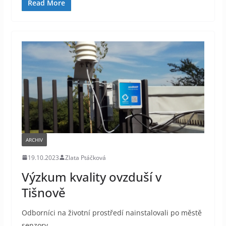
Read More
ARCHIV
19.10.2023
Zlata Ptáčková
Výzkum kvality ovzduší v
Tišnově
Odborníci na životní prostředí nainstalovali po městě
senzory.