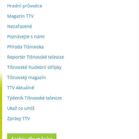
Hradní průvodce
Magazín TTV
Nezařazené
Poznávejte s námi
Příroda Tišnovska
Reportér Tišnovské televize
Tišnovské hudební střípky
Tišnovský magazín
TTV Aktuálně
Týdeník Tišnovské televize
Ukaž co umíš
Zprávy TTV
Archiv dle měsíce