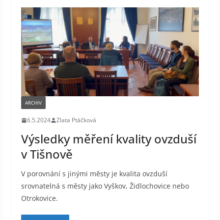
ARCHIV
6.5.2024
Zlata Ptáčková
Výsledky měření kvality ovzduší
v Tišnově
V porovnání s jinými městy je kvalita ovzduší
srovnatelná s městy jako Vyškov, Židlochovice nebo
Otrokovice.