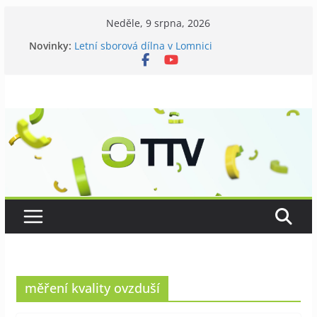
Přeskočit
Neděle, 9 srpna, 2026
na
Novinky:
Letní sborová dílna v Lomnici
obsah
Chovatelé si připomněli 120 let své existence
Níhovský triatlon už podvanácté
Badatelská vycházka se zkoumáním přírody
Galerii vládne Ticho Petra Nikla
měření kvality ovzduší