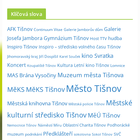
r
c
Klíčová slova
h
i
Galerie
AFK Tišnov
Continuum Vitae
Galerie Jamborův dům
v
Josefa Jambora
Gymnázium Tišnov
hudba
Host TTV
d
Inspiro Tišnov
Inspiro – středisko volného času Tišnov
l
kino Svratka
e
Jihomoravský kraj
Jiří Dospíšil
Karel Souček
m
Koncert
Kultura
Letní kino Tišnov
Lomnice
Koupaliště Tišnov
ě
Muzeum města Tišnova
MAS Brána Vysočiny
s
Město Tišnov
í
MěKS
MěKS Tišnov
c
Městské
e
Městská knihovna Tišnov
Městská policie Tišnov
kulturní středisko Tišnov
MěÚ Tišnov
Oblastní Charita Tišnov
Podhorácké
Náměstí Míru
Nemocnice Tišnov
Předklášteří
muzeum
SVČ
podnikání
sokolovna
Sokol Tišnov