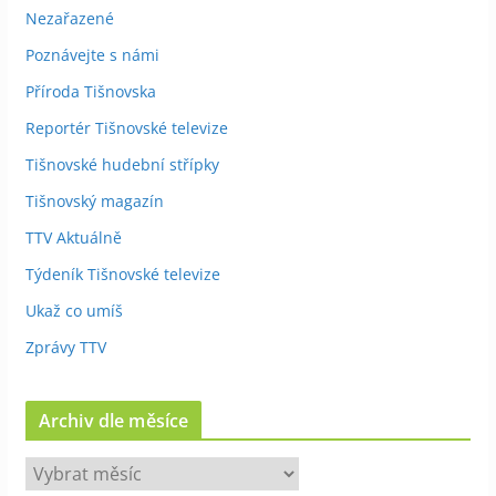
Nezařazené
Poznávejte s námi
Příroda Tišnovska
Reportér Tišnovské televize
Tišnovské hudební střípky
Tišnovský magazín
TTV Aktuálně
Týdeník Tišnovské televize
Ukaž co umíš
Zprávy TTV
Archiv dle měsíce
A