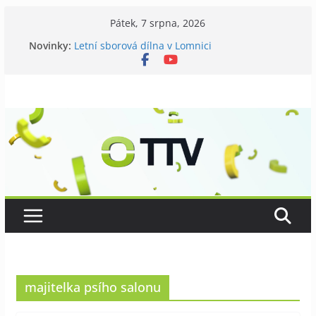
Přeskočit
Pátek, 7 srpna, 2026
Galerii vládne Ticho Petra Nikla
na
Novinky:
Letní sborová dílna v Lomnici
obsah
Chovatelé si připomněli 120 let své existence
Níhovský triatlon už podvanácté
Badatelská vycházka se zkoumáním přírody
majitelka psího salonu