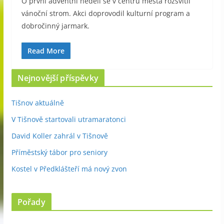
O první adventní neděli se v centru města rozsvítil
vánoční strom. Akci doprovodil kulturní program a
dobročinný jarmark.
Read More
Nejnovější příspěvky
Tišnov aktuálně
V Tišnově startovali utramaratonci
David Koller zahrál v Tišnově
Příměstský tábor pro seniory
Kostel v Předklášteří má nový zvon
Pořady