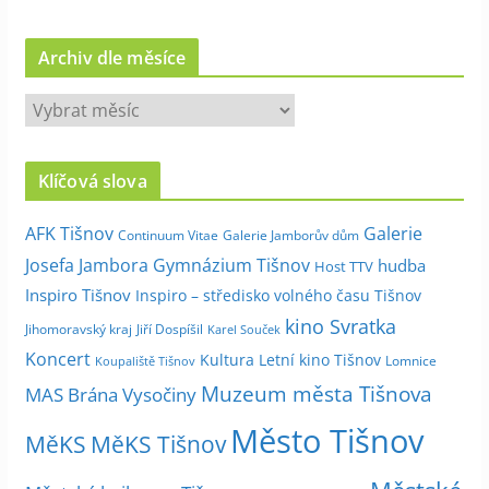
Archiv dle měsíce
A
r
c
Klíčová slova
h
i
Galerie
AFK Tišnov
Continuum Vitae
Galerie Jamborův dům
v
Josefa Jambora
Gymnázium Tišnov
hudba
Host TTV
d
Inspiro Tišnov
Inspiro – středisko volného času Tišnov
l
kino Svratka
e
Jihomoravský kraj
Jiří Dospíšil
Karel Souček
m
Koncert
Kultura
Letní kino Tišnov
Lomnice
Koupaliště Tišnov
ě
Muzeum města Tišnova
MAS Brána Vysočiny
s
Město Tišnov
í
MěKS
MěKS Tišnov
c
e