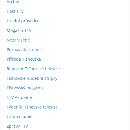
Archiv
Host TTV
Hradní průvodce
Magazín TTV
Nezařazené
Poznávejte s námi
Příroda Tišnovska
Reportér Tišnovské televize
Tišnovské hudební střípky
Tišnovský magazín
TTV Aktuálně
Týdeník Tišnovské televize
Ukaž co umíš
Zprávy TTV