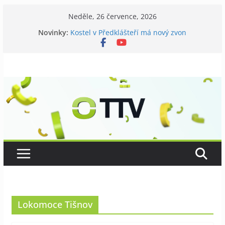
Přeskočit
Neděle, 26 července, 2026
na
Novinky:
Kostel v Předklášteří má nový zvon
obsah
Tišnov aktuálně
V Tišnově startovali utramaratonci
David Koller zahrál v Tišnově
Příměstský tábor pro seniory
Lokomoce Tišnov