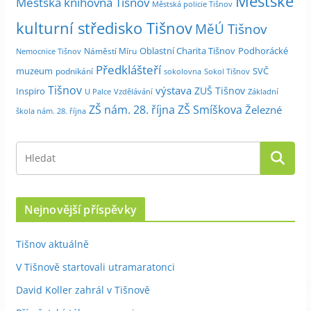
Městské
Městská knihovna Tišnov
Městská policie Tišnov
kulturní středisko Tišnov
MěÚ Tišnov
Oblastní Charita Tišnov
Podhorácké
Náměstí Míru
Nemocnice Tišnov
Předklášteří
muzeum
SVČ
podnikání
sokolovna
Sokol Tišnov
Tišnov
výstava
ZUŠ Tišnov
Inspiro
Základní
U Palce
Vzdělávání
ZŠ nám. 28. října
ZŠ Smíškova
Železné
škola nám. 28. října
Nejnovější příspěvky
Tišnov aktuálně
V Tišnově startovali utramaratonci
David Koller zahrál v Tišnově