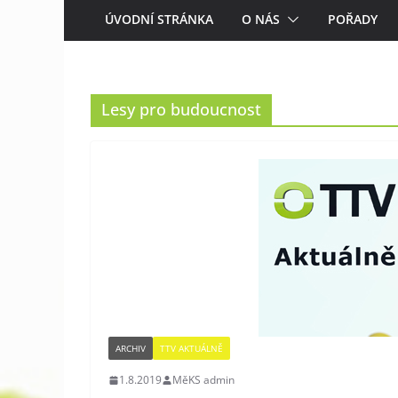
ÚVODNÍ STRÁNKA
O NÁS
POŘADY
Lesy pro budoucnost
ARCHIV
TTV AKTUÁLNĚ
1.8.2019
MěKS admin