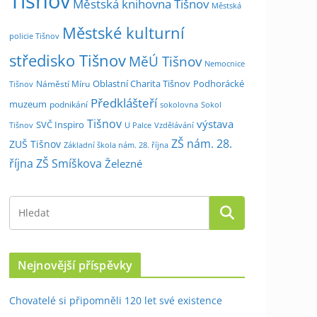
Tišnov
Městská knihovna Tišnov
Městská
Městské kulturní
policie Tišnov
středisko Tišnov
MěÚ Tišnov
Nemocnice
Oblastní Charita Tišnov
Podhorácké
Náměstí Míru
Tišnov
Předklášteří
muzeum
podnikání
sokolovna
Sokol
Tišnov
výstava
SVČ Inspiro
Tišnov
U Palce
Vzdělávání
ZŠ nám. 28.
ZUŠ Tišnov
Základní škola nám. 28. října
října
ZŠ Smíškova
Železné
Nejnovější příspěvky
Chovatelé si připomněli 120 let své existence