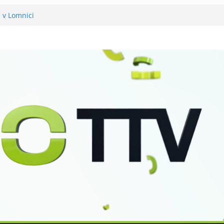
a v Lomnici
mněli 120 let své existence
už podvanácté
ka se zkoumáním přírody
o Petra Nikla