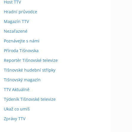
Host TTV
Hradní průvodce
Magazín TTV
Nezařazené
Poznávejte s námi
Příroda Tišnovska
Reportér Tišnovské televize
Tišnovské hudební střípky
Tišnovský magazín
TTV Aktuálně
Týdeník Tišnovské televize
Ukaž co umíš
Zprávy TTV