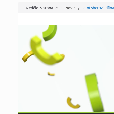
Přeskočit
Novinky:
Letní sborová díln
Neděle, 9 srpna, 2026
na
Chovatelé si připo
Níhovský triatlon 
obsah
Badatelská vycház
Galerii vládne Tich