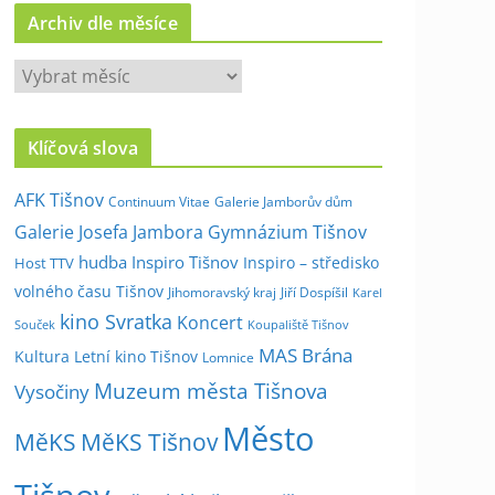
Archiv dle měsíce
A
r
c
Klíčová slova
h
i
AFK Tišnov
Continuum Vitae
Galerie Jamborův dům
v
Galerie Josefa Jambora
Gymnázium Tišnov
d
hudba
Inspiro Tišnov
Inspiro – středisko
Host TTV
l
volného času Tišnov
e
Jihomoravský kraj
Jiří Dospíšil
Karel
kino Svratka
m
Koncert
Souček
Koupaliště Tišnov
ě
MAS Brána
Kultura
Letní kino Tišnov
Lomnice
s
Muzeum města Tišnova
Vysočiny
í
Město
c
MěKS
MěKS Tišnov
e