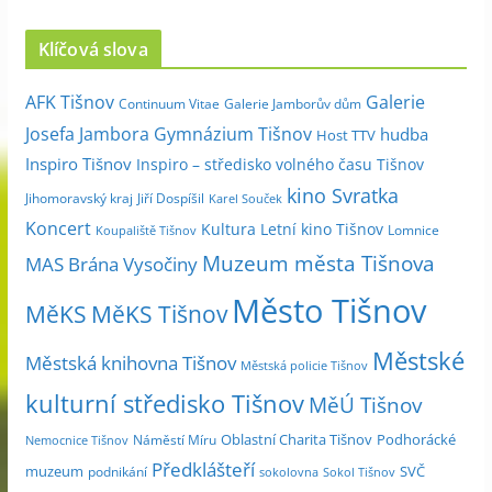
r
c
Klíčová slova
h
i
Galerie
AFK Tišnov
Continuum Vitae
Galerie Jamborův dům
v
Josefa Jambora
Gymnázium Tišnov
hudba
Host TTV
d
Inspiro Tišnov
Inspiro – středisko volného času Tišnov
l
kino Svratka
e
Jihomoravský kraj
Jiří Dospíšil
Karel Souček
m
Koncert
Kultura
Letní kino Tišnov
Lomnice
Koupaliště Tišnov
ě
Muzeum města Tišnova
MAS Brána Vysočiny
s
Město Tišnov
í
MěKS
MěKS Tišnov
c
Městské
e
Městská knihovna Tišnov
Městská policie Tišnov
kulturní středisko Tišnov
MěÚ Tišnov
Oblastní Charita Tišnov
Podhorácké
Náměstí Míru
Nemocnice Tišnov
Předklášteří
muzeum
SVČ
podnikání
sokolovna
Sokol Tišnov