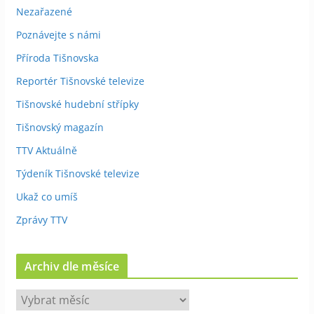
Nezařazené
Poznávejte s námi
Příroda Tišnovska
Reportér Tišnovské televize
Tišnovské hudební střípky
Tišnovský magazín
TTV Aktuálně
Týdeník Tišnovské televize
Ukaž co umíš
Zprávy TTV
Archiv dle měsíce
A