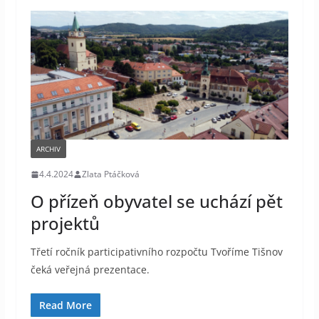
ARCHIV
4.4.2024
Zlata Ptáčková
O přízeň obyvatel se uchází pět
projektů
Třetí ročník participativního rozpočtu Tvoříme Tišnov
čeká veřejná prezentace.
Read More