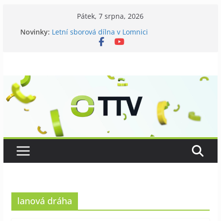
Přeskočit
Pátek, 7 srpna, 2026
na
Novinky:
Letní sborová dílna v Lomnici
obsah
Chovatelé si připomněli 120 let své existence
Níhovský triatlon už podvanácté
Badatelská vycházka se zkoumáním přírody
Galerii vládne Ticho Petra Nikla
lanová dráha