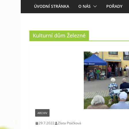
ÚVODNÍ STRÁNKA
O NÁS
POŘADY
Kulturní dům Železné
ARCHIV
29.7.2022
Zlata Ptáčková