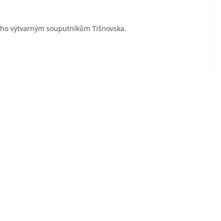
jeho výtvarným souputníkům Tišnovska.