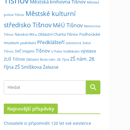
Tišnov
Městská knihovna Tišnov
Městská
Městské kulturní
policie Tišnov
středisko Tišnov
MěÚ Tišnov
Nemocnice
Oblastní Charita Tišnov
Podhorácké
Náměstí Míru
Tišnov
Předklášteří
muzeum
podnikání
sokolovna
Sokol
Tišnov
výstava
SVČ Inspiro
Tišnov
U Palce
Vzdělávání
ZŠ nám. 28.
ZUŠ Tišnov
Základní škola nám. 28. října
října
ZŠ Smíškova
Železné
Nejnovější příspěvky
Chovatelé si připomněli 120 let své existence