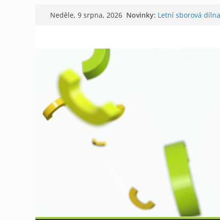
Přeskočit
Novinky:
Letní sborová díln
Neděle, 9 srpna, 2026
na
Chovatelé si připo
Níhovský triatlon 
obsah
Badatelská vycház
Galerii vládne Tich