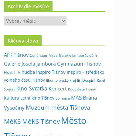
Archiv dle měsíce
A
r
c
Klíčová slova
h
i
AFK Tišnov
Continuum Vitae
Galerie Jamborův dům
v
Galerie Josefa Jambora
Gymnázium Tišnov
d
hudba
Inspiro Tišnov
Inspiro – středisko
Host TTV
l
volného času Tišnov
e
Jihomoravský kraj
Jiří Dospíšil
Karel
kino Svratka
m
Koncert
Souček
Koupaliště Tišnov
ě
MAS Brána
Kultura
Letní kino Tišnov
Lomnice
s
Muzeum města Tišnova
Vysočiny
í
Město
c
MěKS
MěKS Tišnov
e