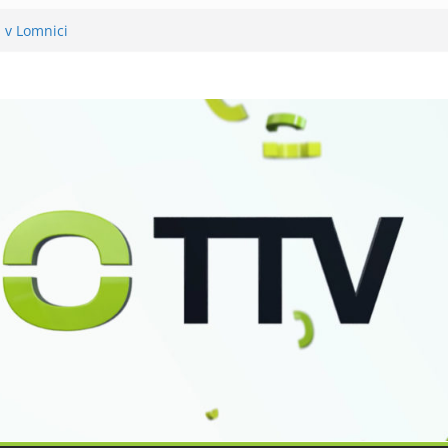
a v Lomnici
mněli 120 let své existence
už podvanácté
ka se zkoumáním přírody
o Petra Nikla