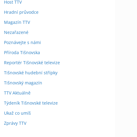
Host TTV
Hradní průvodce
Magazín TTV
Nezařazené
Poznávejte s námi
Příroda Tišnovska
Reportér Tišnovské televize
Tišnovské hudební střípky
Tišnovský magazín
TTV Aktuálně
Týdeník Tišnovské televize
Ukaž co umíš
Zprávy TTV